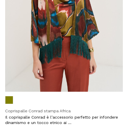
Coprispalle Conrad stampa Africa
Il coprispalle Conrad è l’accessorio
perfetto per infondere dinamismo e
un tocco etnico ai ...
Price
to
€ 99,00
€ 69,30
reduced
from
-50%
Aggiungi
ai
preferiti