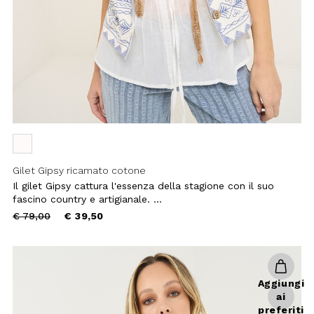
Aggiungi
ai
preferiti
Coprispalle Claris a kimono
Il coprispalle Claris rivisita la linea del
kimono in un fresco misto lino,