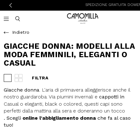
SPEDIZIONE GRATUITA DOMENICA E LUNED
Camomilla Italia®
Open mobile navigation
Toggle mobile search
Indietro
GIACCHE DONNA:
MODELLI ALLA
MODA FEMMINILI,
ELEGANTI O CASUAL
FILTRA
Visualizza 3 prodotti per riga
Visualizza 4 prodotti per riga
Giacche donna
. L'aria di primavera
alleggerisce anche il nostro
guardaroba. Via
piumini invernali
e
Casual o eleganti, black o colored,
cappotti in lana
, dentro giacche e,
questi capi sono perfetti dalla
se preferisci,
blazer
.
mattina alla sera e doneranno un
. Scegli
online l'abbigliamento
tocco glam ad ogni tuo outfit.
donna
che fa al caso tuo!
Aggiungono stile con discrezione, e