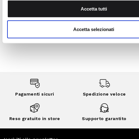
CARD
Iscriviti al
programma My
Lovely Garden, entra
nella community di
CAMOMILLA italia:
vantaggi, eventi
esclusivi, vendite
private e sconti
personalizzati.
SCOPRI DI
PIÙ