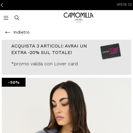
SPESE DI SPEDIZI
Camomilla Italia®
Open mobile navigation
Toggle mobile search
Indietro
ACQUISTA 3
ARTICOLI: AVRAI
UN EXTRA -20%
SUL TOTALE!
*promo valida con
Lover card
-50%