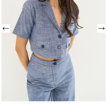
Precedente
Successivo
COPRISPALLE
CIARLY IN 100%
COTONE
306434