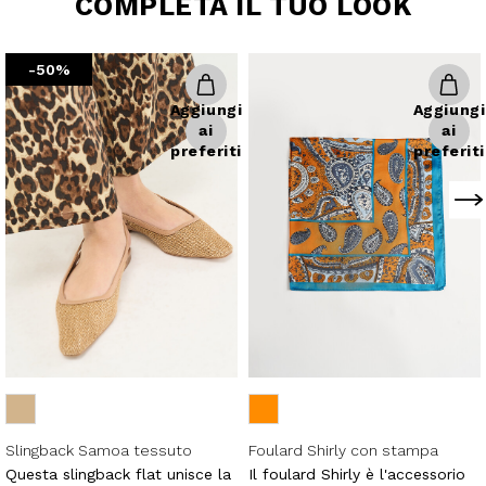
-50%
Aggiungi
Aggiungi
ai
ai
preferiti
preferiti
Slingback Samoa tessuto
Foulard Shirly con stampa
stuoia
cashmere
Questa slingback flat unisce la
Il foulard Shirly è l'accessorio
freschezza della tomaia in
ideale per chi ama giocare con