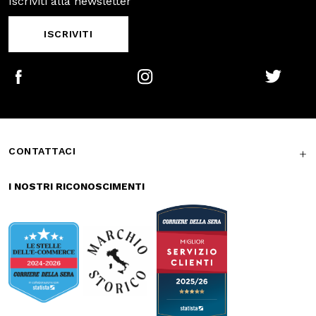
Pagamenti
Spedizione
sicuri
veloce
Reso gratuito in
Supporto
store
garantito
Iscriviti alla newsletter
ISCRIVITI
Facebook
Instagram
Twitter