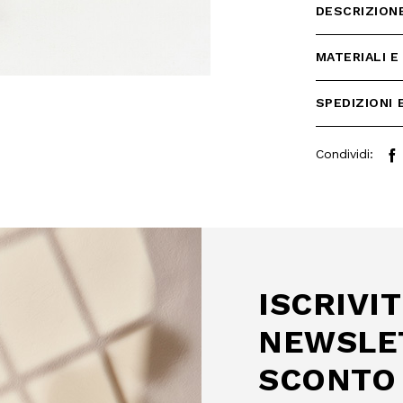
DESCRIZION
MATERIALI E
SPEDIZIONI 
Condividi:
 SCONTO
mo acquisto!
 Camomilla Italia e accedi
e offerte riservate.
ISCRIVIT
NEWSLE
SCONTO 