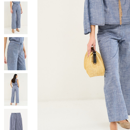
Giacche
Occhiali da Sole
Gilet
Ombrelli
Maglie
Gift box
Cardigan
Pantaloni
Jeans
Gonne
Bermuda
Top
T-Shirt
Tailleur
Trench