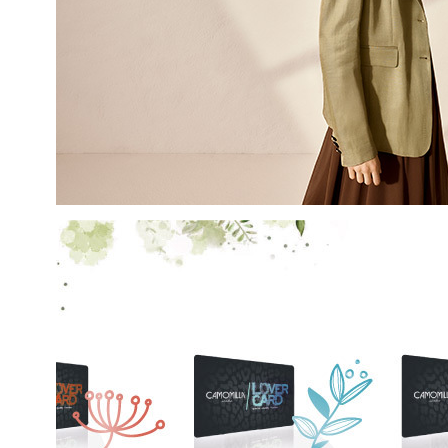
EMAIL
Con la creazione del tuo pro
compreso la nostra Privacy 
My Lovely Garden e di esse
QUESTO SITO È PROTETTO DA RECAPTC
PRIVACY
E
TERMINI DI SERVIZIO
GOOG
ISCR