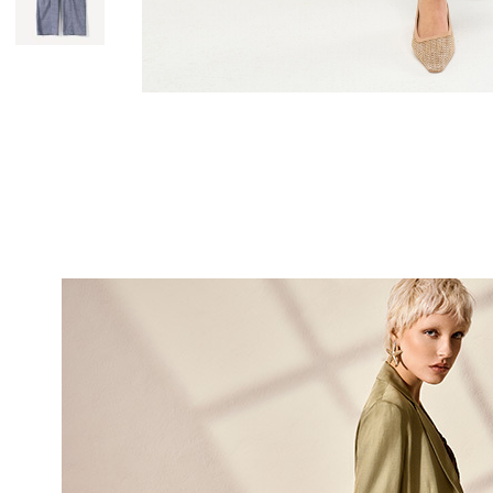
10% DI
sul tuo pri
Entra nella Community di
ai nostri consigli 
NOME
COGNOME