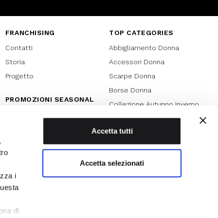
FRANCHISING
TOP CATEGORIES
Contatti
Abbigliamento Donna
Storia
Accessori Donna
Progetto
Scarpe Donna
Borse Donna
PROMOZIONI SEASONAL
Collezione Autunno Inverno
Black friday
Collezione Primavera Estate
Natale
Accetta tutti
SPECIAL PROMOTION
,
Armocromia
Saldi
tro
Saldi 70%
Accetta selezionati
izza i
Saldi 60%
questa
Saldi 50%
l
Saldi 40%
ona di