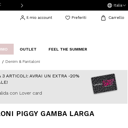
TUITA DOMENICA E LUNEDI
RESO GRATUITO IN STORE
Italia
Carrello
Il mio account
Preferiti
UMO
OUTLET
FEEL THE SUMMER
Denim & Pantaloni
AKERS
IJOUX
STUDIO
 3 ARTICOLI: AVRAI UN EXTRA -20%
LE!
lida con Lover card
ONI PIGGY GAMBA LARGA