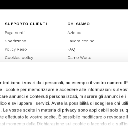
SUPPORTO CLIENTI
CHI SIAMO
Pagamenti
Azienda
Spedizione
Lavora con noi
Policy Reso
FAQ
Cookies policy
Camo World
Richiesta Reso
Rubriche
Regolamento Gift Card
Bilancio di sostenibilità 2021
Regolamento Promozioni
Bilancio di sostenibilità 2022
r
trattiamo i vostri dati personali, ad esempio il vostro numero IP
e i cookie per memorizzare e accedere alle informazioni sul vos
Lover Card
licare annunci e contenuti personalizzati, misurare gli annunci e i
Regolamento My Lovely
ico e sviluppare i servizi. Avete la possibilità di scegliere chi util
Garden
pi. Le vostre scelte in materia di privacy sono applicabili solo su 
Privacy
ete effettuato le vostre scelte. È possibile modificare o revocare i
Termini e Condizioni
asi momento dalla Dichiarazione sui cookie o facendo clic sull'ic