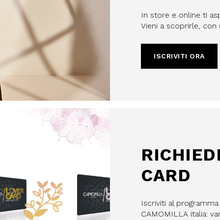
In store e online ti as
Vieni a scoprirle, co
ISCRIVITI ORA
filo, confermi di aver letto e
Policy e il nostro Regolamento
re maggiorenne.
HA E SI APPLICANO LE NORME SULLA
LE.
IVITI
RICHIED
CARD
Iscriviti al programm
CAMOMILLA italia: vant