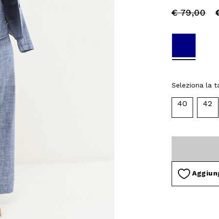
Price
to
€ 79,00
reduced
from
selected
Seleziona la ta
40
42
Aggiung