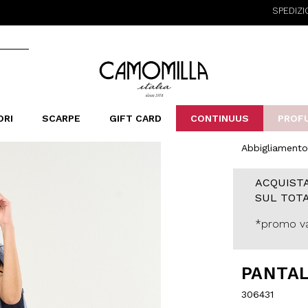
SPEDIZIONE GRA
Camomilla Italia®
ORI
SCARPE
GIFT CARD
CONTINUUS
PROF
Abbigliamento
LERINE&MOCASSINI
ORSE
LEOPARDIER
SANDALI
FOULARD
ARCHIVIO
SNE
B
CATEGORIE
ACQUISTA
Saldi -70%
SUL TOTA
Saldi -50%
Saldi -40%
*promo va
Saldi -30%
PANTAL
306431