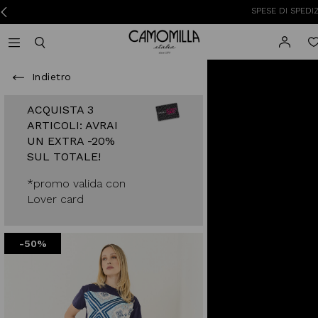
SPESE DI SPEDIZION
Camomilla Italia®
Open mobile navigation
Toggle mobile search
Indietro
ACQUISTA 3
ARTICOLI: AVRAI
UN EXTRA -20%
SUL TOTALE!
*promo valida con
Lover card
-50%