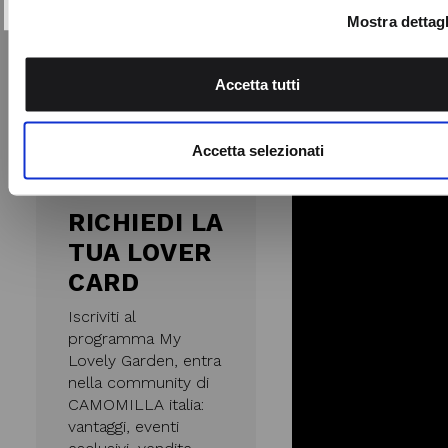
Mostra dettagl
Utilizziamo i cookie per personalizzare contenuti ed annunci,
fornire funzionalità dei social media e per analizzare il nostro
Accetta tutti
traffico. Condividiamo inoltre informazioni sul modo in cui utili
nostro sito con i nostri partner che si occupano di analisi dei 
web, pubblicità e social media, i quali potrebbero combinarle
Accetta selezionati
altre informazioni che ha fornito loro o che hanno raccolto da
utilizzo dei loro servizi.
RICHIEDI LA
TUA LOVER
CARD
Iscriviti al
programma My
Lovely Garden, entra
nella community di
CAMOMILLA italia:
vantaggi, eventi