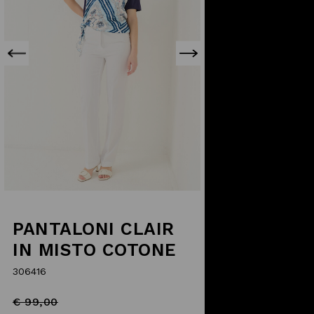
Precedente
Successivo
PANTALONI CLAIR
IN MISTO COTONE
306416
Price
to
€ 99,00