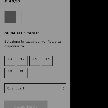
reduced
€ 49,50
from
selected
GUIDA ALLE TAGLIE
Seleziona la taglia per verificare la
disponibilità
40
42
44
46
48
50
AGGIUNGI AL