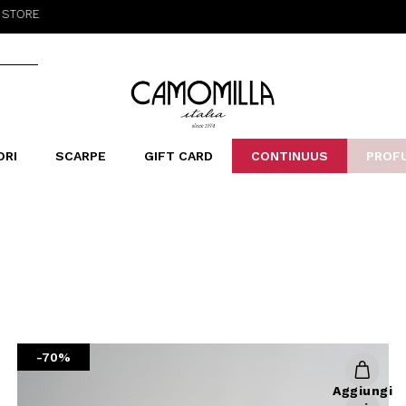
Camomilla Italia®
ORI
SCARPE
GIFT CARD
CONTINUUS
PROF
LERINE&MOCASSINI
ORSE
LEOPARDIER
SANDALI
FOULARD
ARCHIVIO
SNE
B
CATEGORIE
Saldi -70%
Saldi -50%
Saldi -40%
Saldi -30%
-70%
Aggiungi