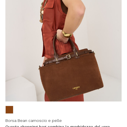
Borsa Bean camoscio e pelle
Questa shopping bag combina la morbidezza del vero