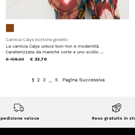
Camicia Calys bottone gioiello
La camicia Calys unisce bon-ton e modernità.
Caratterizzata da maniche corte e uno scollo ...
Price
to
€ 109,00
€ 32,70
reduced
from
1
2
3
5
Pagina Successiva
...
pedizione veloce
Reso gratuito in st