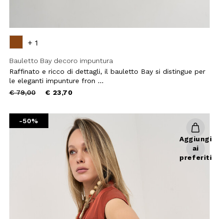
+ 1
Bauletto Bay decoro impuntura
Raffinato e ricco di dettagli, il bauletto Bay si distingue per
le eleganti impunture fron ...
Price
to
€ 79,00
€ 23,70
reduced
from
-50%
Aggiungi
ai
preferiti