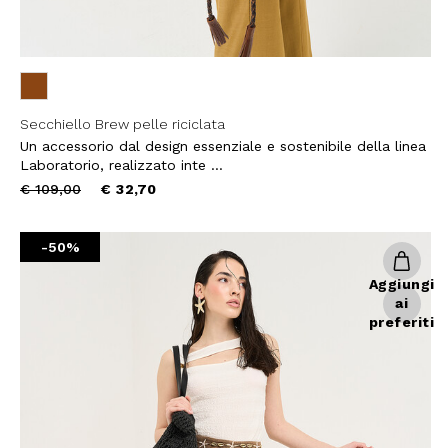
Secchiello Brew pelle riciclata
Un accessorio dal design essenziale e sostenibile della linea
Laboratorio, realizzato inte ...
Price
to
€ 109,00
€ 32,70
reduced
from
-50%
Aggiungi
ai
preferiti