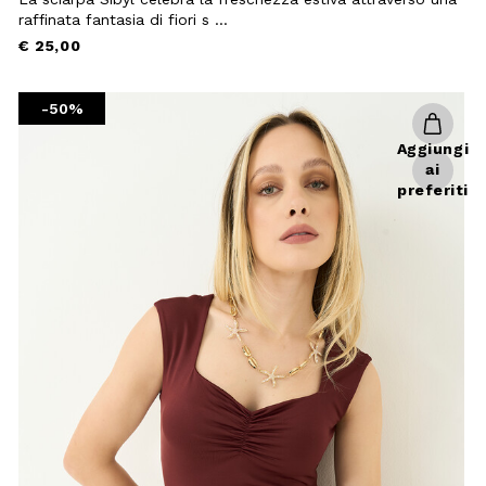
raffinata fantasia di fiori s ...
Chiudi
€ 25,00
-50%
Aggiungi
ai
preferiti