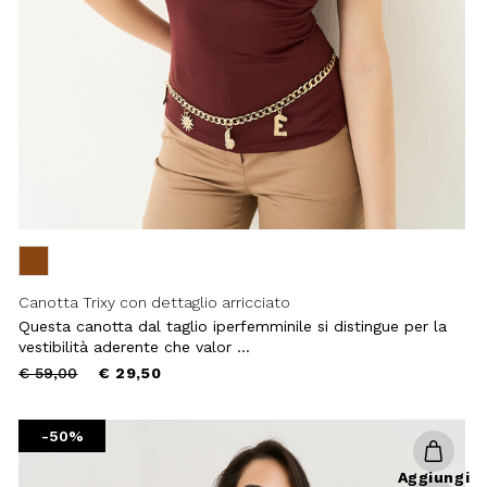
Canotta Trixy con dettaglio arricciato
Questa canotta dal taglio iperfemminile si distingue per la
vestibilità aderente che valor ...
Price
to
€ 59,00
€ 29,50
reduced
from
-50%
Aggiungi