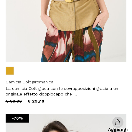
HA E SI APPLICANO LE NORME SULLA
LE.
IVITI
Camicia Colt giromanica
La camicia Colt gioca con le sovrapposizioni grazie a un
originale effetto doppiocapo che ...
Price
to
€ 99,00
€ 29,70
reduced
from
-70%
Aggiungi