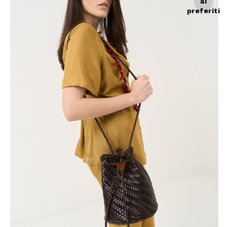
ai
Giacche
Occhiali da Sole
preferiti
Gilet
Ombrelli
Maglie
Gift box
Cardigan
Pantaloni
Jeans
Gonne
Bermuda
Top
T-Shirt
Tailleur
Trench