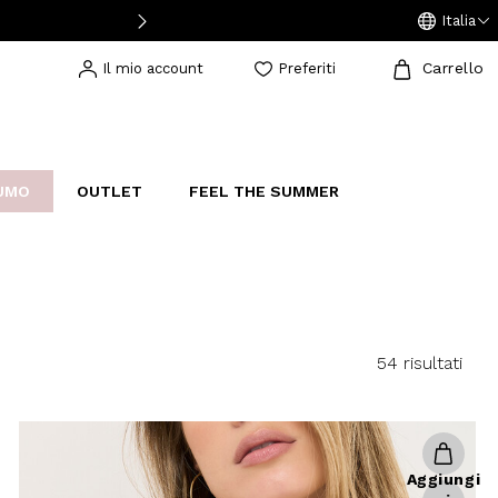
Italia
Carrello
Il mio account
Preferiti
UMO
OUTLET
FEEL THE SUMMER
AKERS
IJOUX
STUDIO
54 risultati
Aggiungi