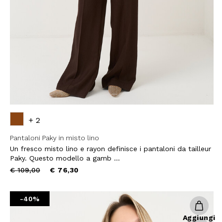
QUESTO SITO È PROTETTO DA RECAPTC
PRIVACY
E
TERMINI DI SERVIZIO
GOOG
ISCR
+ 2
Pantaloni Paky in misto lino
Un fresco misto lino e rayon definisce i pantaloni da tailleur
Paky. Questo modello a gamb ...
Price
to
€ 109,00
€ 76,30
reduced
from
-40%
Aggiungi