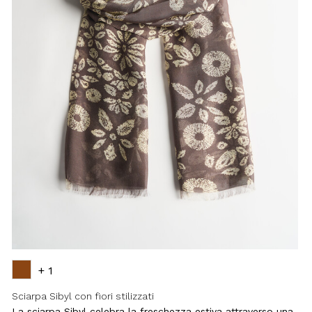
+ 1
Sciarpa Sibyl con fiori stilizzati
La sciarpa Sibyl celebra la freschezza estiva attraverso una