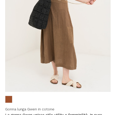
Gonna lunga Gwen in cotone
La gonna Gwen unisce stile utility e femminilità. In puro