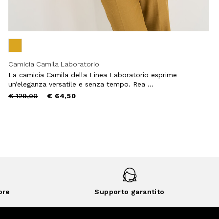
Camicia Camila Laboratorio
La camicia Camila della Linea Laboratorio esprime
un’eleganza versatile e senza tempo. Rea ...
Price
to
€ 129,00
€ 64,50
reduced
from
ore
Supporto garantito