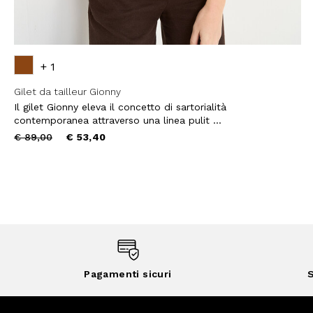
+ 1
Gilet da tailleur Gionny
Il gilet Gionny eleva il concetto di sartorialità
contemporanea attraverso una linea pulit ...
Price
to
€ 89,00
€ 53,40
reduced
from
Pagamenti sicuri
S