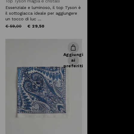
Top Tyson maglia e cristalli
Essenziale e luminoso, il top Tyson è
il sottogiacca ideale per aggiungere
un tocco di luc ...
Price
to
€ 59,00
€ 29,50
reduced
from
Aggiungi
ai
preferiti