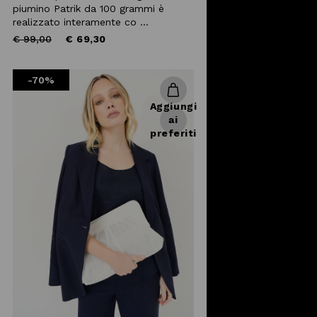
piumino Patrik da 100 grammi è
realizzato interamente co ...
Price
to
€ 99,00
€ 69,30
reduced
from
-70%
Aggiungi
ai
preferiti