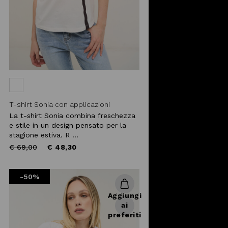
T-shirt Sonia con applicazioni
La t-shirt Sonia combina freschezza
e stile in un design pensato per la
stagione estiva. R ...
Price
to
€ 69,00
€ 48,30
reduced
from
-50%
Aggiungi
ai
preferiti