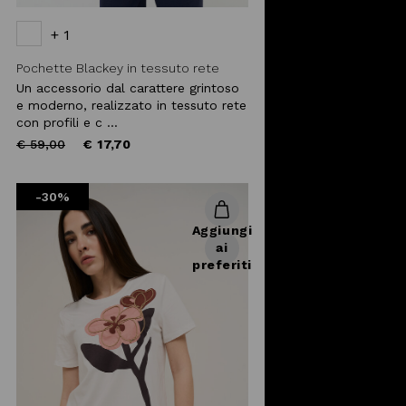
+ 1
Pochette Blackey in tessuto rete
Un accessorio dal carattere grintoso
e moderno, realizzato in tessuto rete
con profili e c ...
Price
to
€ 59,00
€ 17,70
reduced
from
-30%
Aggiungi
ai
preferiti