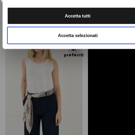
Gloria sono l'accessorio perfetto per
Utilizziamo i cookie per personalizzare contenuti ed annunci,
illuminare i look ...
fornire funzionalità dei social media e per analizzare il nostro
€ 20,00
Accetta tutti
traffico. Condividiamo inoltre informazioni sul modo in cui utili
nostro sito con i nostri partner che si occupano di analisi dei 
-30%
web, pubblicità e social media, i quali potrebbero combinarle
Accetta selezionati
altre informazioni che ha fornito loro o che hanno raccolto da
Aggiungi
utilizzo dei loro servizi.
ai
preferiti