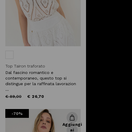
Top Tairon traforato
Dal fascino romantico e
contemporaneo, questo top si
distingue per la raffinata lavorazion
...
Price
to
€ 89,00
€ 26,70
reduced
from
-70%
Aggiungi
ai