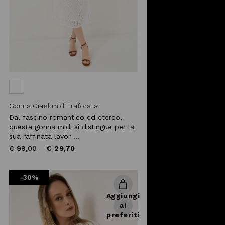
Gonna Giael midi traforata
Dal fascino romantico ed etereo,
questa gonna midi si distingue per la
sua raffinata lavor ...
Price
to
€ 99,00
€ 29,70
reduced
from
-30%
Aggiungi
ai
preferiti