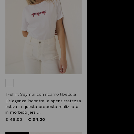
T-shirt Seymur con ricamo libellula
L’eleganza incontra la spensieratezza
estiva in questa proposta realizzata
in morbido jers ...
Price
to
€ 49,00
€ 34,30
reduced
from