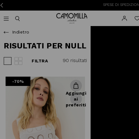
SPESE DI SPEDIZIONE A 3,95
Camomilla Italia®
Open mobile navigation
Toggle mobile search
Indietro
RISULTATI PER NULL
90 risultati
FILTRA
Visualizza 3 prodotti per riga
Visualizza 4 prodotti per riga
-70%
Aggiungi
ai
preferiti