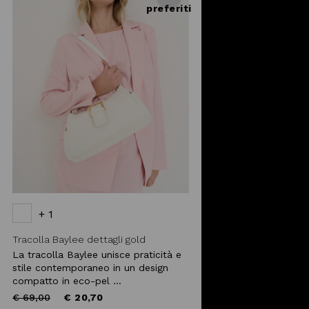
preferiti
+ 1
Tracolla Baylee dettagli gold
La tracolla Baylee unisce praticità e
stile contemporaneo in un design
compatto in eco-pel ...
Price
to
€ 69,00
€ 20,70