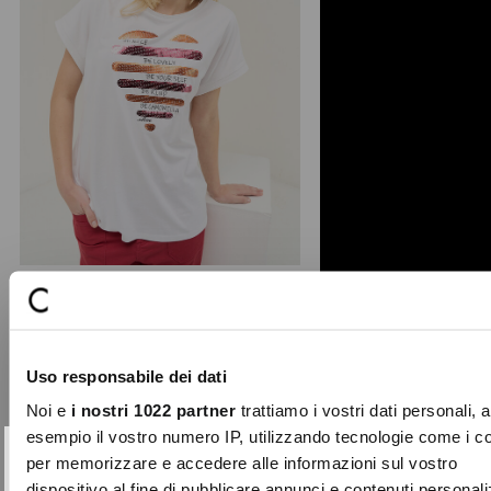
T-shirt Shirley con cuore di paillettes
La t-shirt Shirley è un capo basic
Uso responsabile dei dati
essenziale e luminoso, realizzato in
morbido cotone ela ...
Noi e
i nostri 1022 partner
trattiamo i vostri dati personali, 
Price
to
€ 49,00
€ 24,50
esempio il vostro numero IP, utilizzando tecnologie come i c
reduced
per memorizzare e accedere alle informazioni sul vostro
10% DI SCONTO
Chiudi
from
dispositivo al fine di pubblicare annunci e contenuti personali