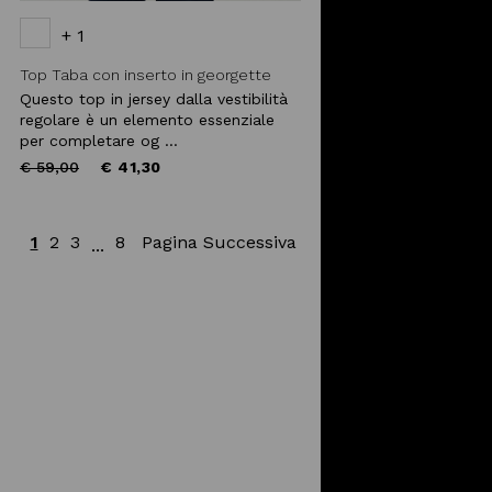
+ 1
Top Taba con inserto in georgette
Questo top in jersey dalla vestibilità
regolare è un elemento essenziale
per completare og ...
Price
to
€ 59,00
€ 41,30
reduced
from
1
2
3
8
Pagina Successiva
...