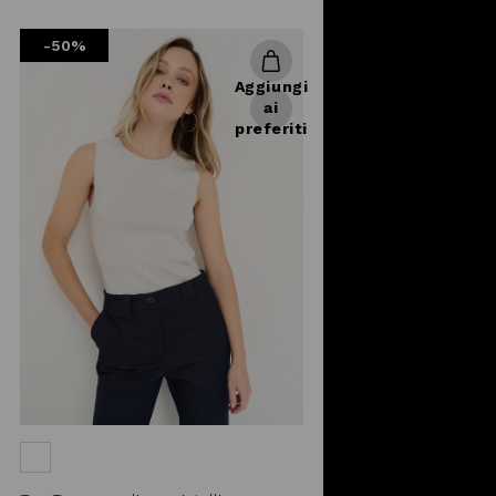
reduced
from
-50%
Aggiungi
ai
preferiti