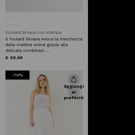
Foulard Silvana con stampa
cashmere
Il foulard Silvana evoca la freschezza
delle mattine estive grazie alla
delicata combinazi ...
€ 20,00
-70%
Aggiungi
ai
preferiti