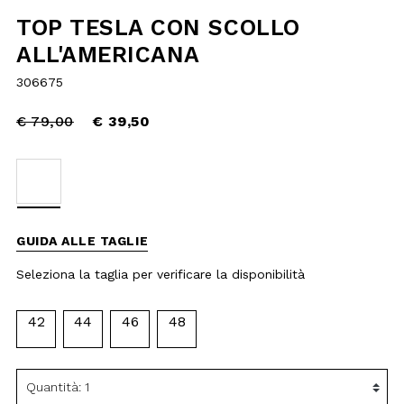
Price
to
€ 79,00
reduced
€ 39,50
from
selected
GUIDA ALLE TAGLIE
Seleziona la taglia per verificare la
disponibilità
42
44
46
48
AGGIUNGI AL
CARRELLO