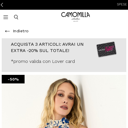
SPESE DI SPED
Camomilla Italia®
Open mobile navigation
Toggle mobile search
Indietro
ACQUISTA 3
ARTICOLI: AVRAI
UN EXTRA -20%
SUL TOTALE!
*promo valida con
Lover card
-50%