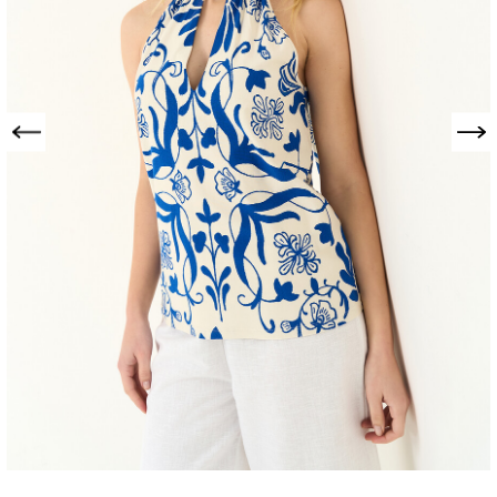
Precedente
Successivo
TOP TESLA CON
SCOLLO
ALL'AMERICANA
306675