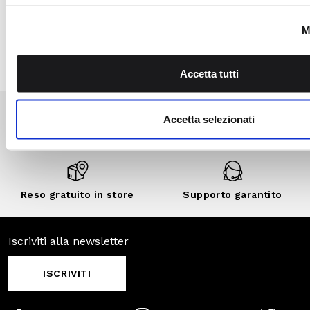
private e sconti
personalizzati.
SCOPRI DI
PIÙ
SCOPRI ANCHE
SALDI
SALDI
SALDI
-30%
-70%
-50%
Pagamenti
Spedizione
sicuri
veloce