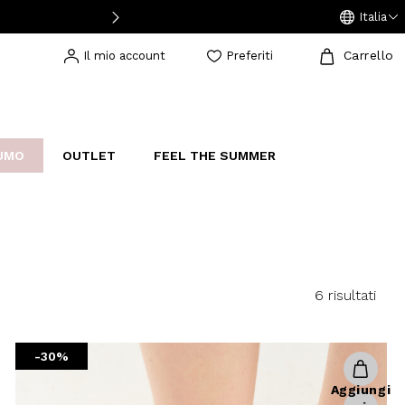
Italia
Carrello
Il mio account
Preferiti
UMO
OUTLET
FEEL THE SUMMER
AKERS
IJOUX
STUDIO
6 risultati
-30%
Aggiungi