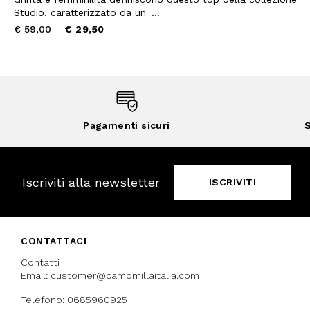
Studio, caratterizzato da un' ...
Price
to
€ 59,00
€ 29,50
reduced
from
Pagamenti sicuri
S
Iscriviti alla newsletter
ISCRIVITI
CONTATTACI
Contatti
Email: customer@camomillaitalia.com
Telefono: 0685960925