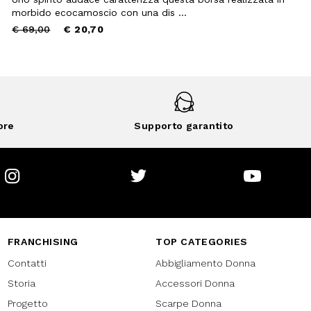
morbido ecocamoscio con una dis ...
Price
to
€ 69,00
€ 20,70
reduced
from
ore
Supporto garantito
Instagram
Twitter
Youtube
FRANCHISING
TOP CATEGORIES
Contatti
Abbigliamento Donna
Storia
Accessori Donna
Progetto
Scarpe Donna