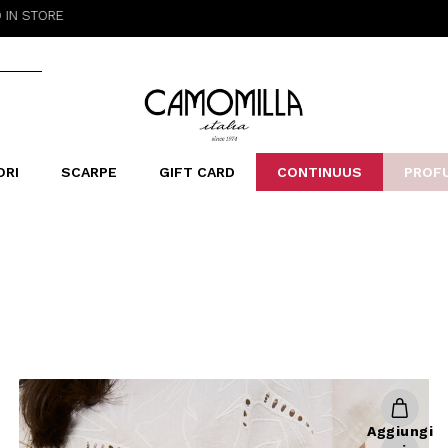
Camomilla Italia®
ORI
SCARPE
GIFT CARD
CONTINUUS
PROF
LERINE&MOCASSINI
ORSE
LEOPARDIER
SANDALI
FOULARD
ARCHIVIO
SNE
B
CATEGORIE
Saldi -70%
Saldi -50%
Saldi -40%
Saldi -30%
Aggiungi