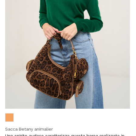
Sacca Betany animalier
Uno spirito audace caratterizza questa borsa realizzata in