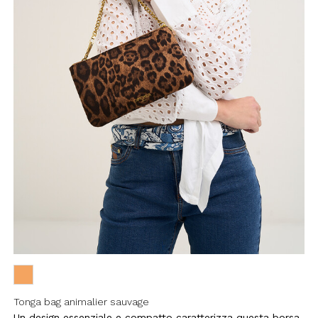
filo, confermi di aver letto e
Policy e il nostro Regolamento
re maggiorenne.
HA E SI APPLICANO LE NORME SULLA
LE.
IVITI
Tonga bag animalier sauvage
Un design essenziale e compatto caratterizza questa borsa