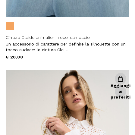
Cintura Cleide animalier in eco-camoscio
 SCONTO
Un accessorio di carattere per definire la silhouette con un
tocco audace: la cintura Clei ...
mo acquisto!
€ 20,00
 Camomilla Italia e accedi
e offerte riservate.
Aggiungi
ai
preferiti