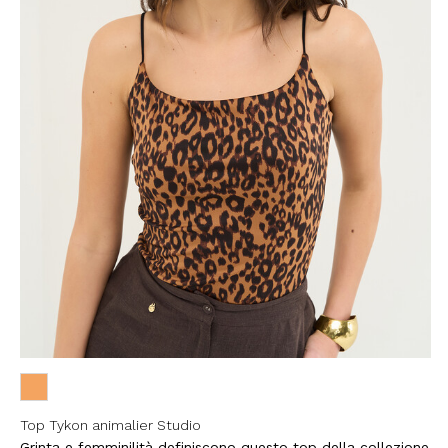
Con la creazione del tuo pro
compreso la nostra Privacy 
My Lovely Garden e di esse
QUESTO SITO È PROTETTO DA RECAPTC
PRIVACY
E
TERMINI DI SERVIZIO
GOOG
ISCR
Top Tykon animalier Studio
Grinta e femminilità definiscono questo top della collezione