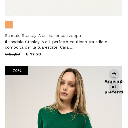
Sandalo Stanley-A animalier con zeppa
Chiudi
Il sandalo Stanley-A è il perfetto equilibrio tra stile e
comodità per la tua estate. Cara ...
Price
to
€ 25,00
€ 17,50
reduced
from
-70%
Aggiungi
ai
preferiti