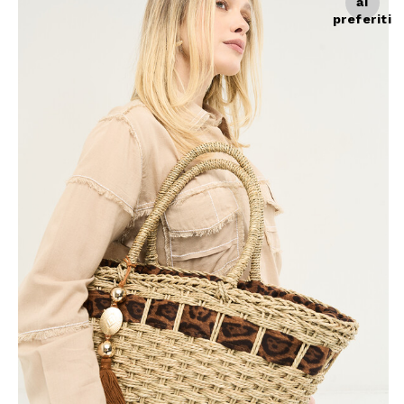
ai
Giacche
Occhiali da Sole
preferiti
Gilet
Ombrelli
Maglie
Gift box
Cardigan
Pantaloni
Jeans
Gonne
Bermuda
Top
T-Shirt
Tailleur
Trench