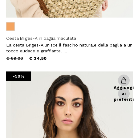
Cesta Briges-A in paglia maculata
10% DI
La cesta Briges-A unisce il fascino naturale della paglia a un
tocco audace e graffiante. ...
sul tuo pri
Price
to
€ 69,00
€ 34,50
reduced
Entra nella Community di
from
ai nostri consigli 
-50%
NOME
Aggiungi
ai
preferiti
COGNOME
EMAIL