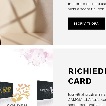
In store e online ti as
Vieni a scoprirle, co
ISCRIVITI ORA
filo, confermi di aver letto e
Policy e il nostro Regolamento
re maggiorenne.
HA E SI APPLICANO LE NORME SULLA
LE.
IVITI
RICHIED
CARD
Iscriviti al programm
CAMOMILLA italia: vant
sconti personalizzati.