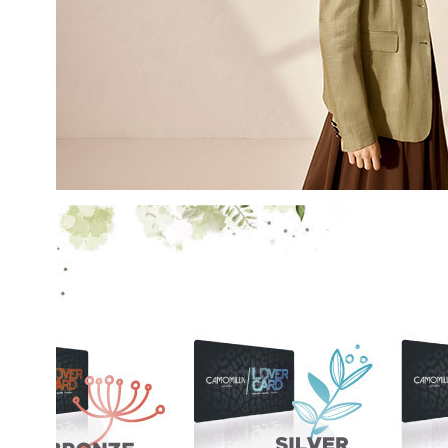
EMAIL
Con la creazione del tuo pro
compreso la nostra Privacy 
My Lovely Garden e di esse
QUESTO SITO È PROTETTO DA RECAPTC
PRIVACY
E
TERMINI DI SERVIZIO
GOOG
ISCR