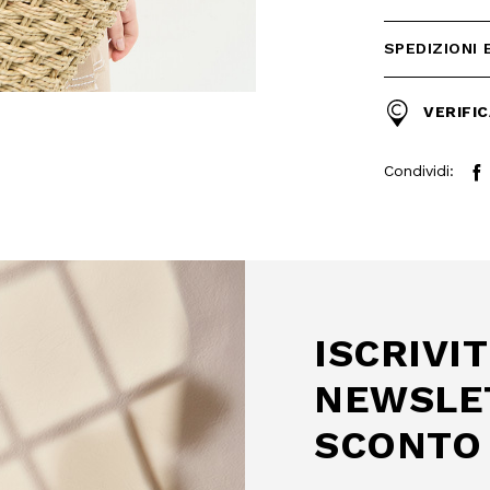
SPEDIZIONI 
VERIFIC
Condividi:
 SCONTO
mo acquisto!
 Camomilla Italia e accedi
e offerte riservate.
ISCRIVIT
NEWSLE
SCONTO 