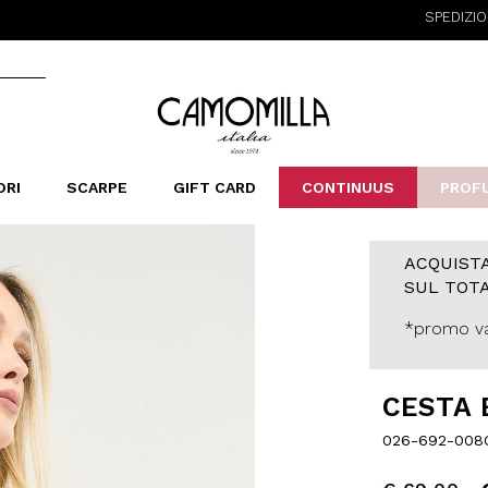
SPEDIZIONE GRATUITA
Camomilla Italia®
ORI
SCARPE
GIFT CARD
CONTINUUS
PROF
LERINE&MOCASSINI
ORSE
LEOPARDIER
SANDALI
FOULARD
ARCHIVIO
SNE
B
CATEGORIE
ACQUISTA
SUL TOTA
Saldi -70%
Saldi -50%
*promo va
Saldi -40%
Saldi -30%
CESTA 
026-692-008