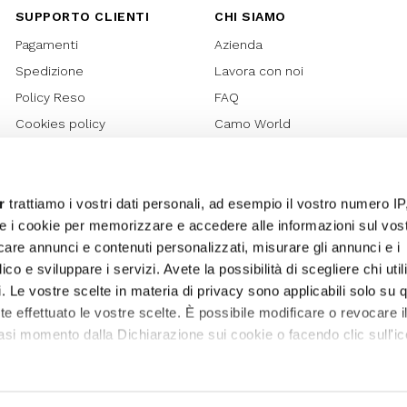
SUPPORTO CLIENTI
CHI SIAMO
Pagamenti
Azienda
Spedizione
Lavora con noi
Policy Reso
FAQ
Cookies policy
Camo World
Richiesta Reso
Rubriche
Regolamento Gift Card
Bilancio di sostenibilità 2021
Regolamento Promozioni
Bilancio di sostenibilità 2022
r
trattiamo i vostri dati personali, ad esempio il vostro numero IP
e i cookie per memorizzare e accedere alle informazioni sul vos
Lover Card
licare annunci e contenuti personalizzati, misurare gli annunci e i
Regolamento My Lovely
ico e sviluppare i servizi. Avete la possibilità di scegliere chi util
Garden
pi. Le vostre scelte in materia di privacy sono applicabili solo su 
Privacy
ete effettuato le vostre scelte. È possibile modificare o revocare i
Termini e Condizioni
asi momento dalla Dichiarazione sui cookie o facendo clic sull'ic
Whistleblowing
Sitemap
remmo anche: