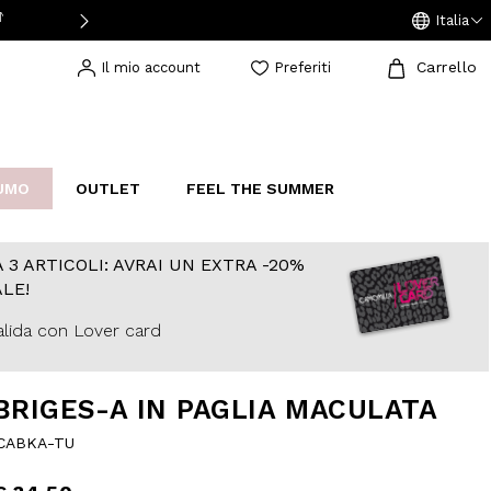
 DOMENICA E LUNEDI
RESO GRATUITO IN STORE
Italia
Carrello
Il mio account
Preferiti
UMO
OUTLET
FEEL THE SUMMER
AKERS
IJOUX
STUDIO
 3 ARTICOLI: AVRAI UN EXTRA -20%
LE!
lida con Lover card
BRIGES-A IN PAGLIA MACULATA
CABKA-TU