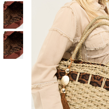
Giacche
Occhiali da Sole
Gilet
Ombrelli
Maglie
Gift box
Cardigan
Pantaloni
Jeans
Gonne
Bermuda
Top
T-Shirt
Tailleur
Trench