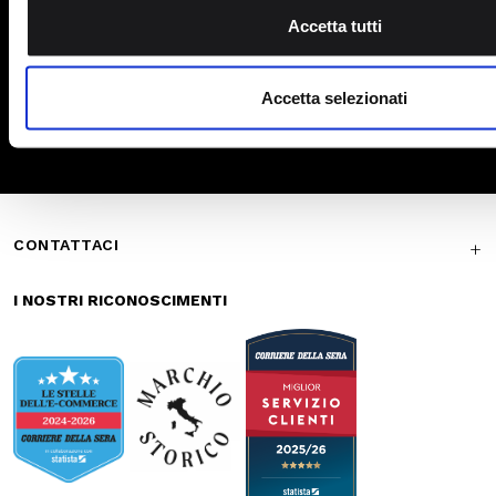
Marsupi
Pagamenti
Spedizione
sicuri
veloce
Reso gratuito in
Supporto
store
garantito
Iscriviti alla newsletter
ISCRIVITI