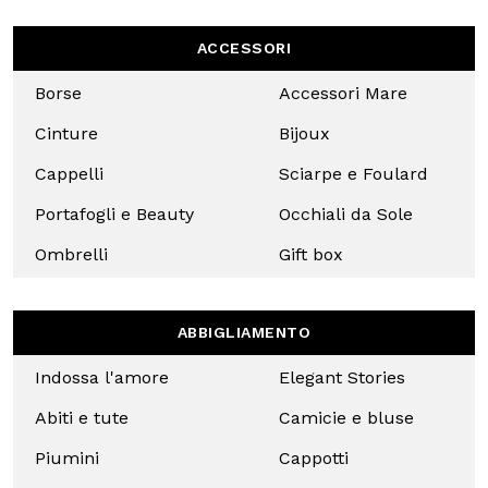
DAI UN‘OCCHIATA
ALLA NOSTRA
COLLEZIONE
ONLINE!
ACCESSORI
Borse
Accessori
Mare
Cinture
Bijoux
Cappelli
Sciarpe e
Foulard
Portafogli
Occhiali
e Beauty
da Sole
Uso responsabile dei dati
Noi e
i nostri 1022 partner
trattiamo i vostri dati personali, 
Ombrelli
Gift box