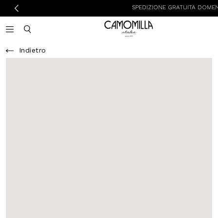
SPEDIZIONE GRATUITA DOMENICA E LU
Camomilla Italia®
Open mobile navigation
Toggle mobile search
Indietro