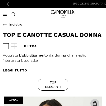
SPEDIZIONE GRATUITA DOM
Camomilla Italia®
Open mobile navigation
Toggle mobile search
Indietro
TOP E CANOTTE CASUAL DONNA
FILTRA
Visualizza 3 prodotti per riga
Visualizza 4 prodotti per riga
Acquista
L'abbigliamento da donna
che meglio
interpreta il tuo stile!
LEGGI TUTTO
TOP
ELEGANTI
-70%