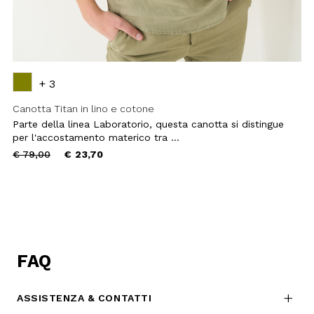
+ 3
Canotta Titan in lino e cotone
Parte della linea Laboratorio, questa canotta si distingue
per l'accostamento materico tra ...
Price
to
€ 79,00
€ 23,70
reduced
from
FAQ
ASSISTENZA & CONTATTI