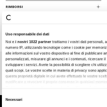
RIMBORSI
RESI
SHOP INFO
Uso responsabile dei dati
Noi e
i nostri 1022 partner
trattiamo i vostri dati personali, 
numero IP, utilizzando tecnologie come i cookie per memori
alle informazioni sul vostro dispositivo al fine di pubblicare 
personalizzati, misurare gli annunci e i contenuti, ricercare il
sviluppare i servizi. Avete la possibilità di scegliere chi utilizz
Pagamenti sicuri
Spedizione veloce
quali scopi. Le vostre scelte in materia di privacy sono applic
questa proprietà digitale in cui avete effettuato le vostre scel
modificare o revocare il proprio consenso in qualsiasi momen
Dichiarazione sui cookie o facendo clic sull'icona di attivazio
Reso gratuito in store
Supporto garantito
Selezione
Con il tuo consenso, vorremmo anche:
Necessari
del
Iscriviti alla newsletter
raccogliere informazioni sulla tua posizione geografic
consenso