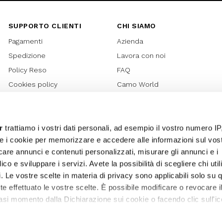
SUPPORTO CLIENTI
CHI SIAMO
Pagamenti
Azienda
Spedizione
Lavora con noi
Policy Reso
FAQ
Cookies policy
Camo World
Richiesta Reso
Rubriche
Regolamento Gift Card
Bilancio di sostenibilità 2021
Regolamento Promozioni
Bilancio di sostenibilità 2022
r
trattiamo i vostri dati personali, ad esempio il vostro numero IP
e i cookie per memorizzare e accedere alle informazioni sul vos
Lover Card
licare annunci e contenuti personalizzati, misurare gli annunci e i
Regolamento My Lovely
ico e sviluppare i servizi. Avete la possibilità di scegliere chi util
Garden
pi. Le vostre scelte in materia di privacy sono applicabili solo su 
Privacy
ete effettuato le vostre scelte. È possibile modificare o revocare i
Termini e Condizioni
asi momento dalla Dichiarazione sui cookie o facendo clic sull'ic
Whistleblowing