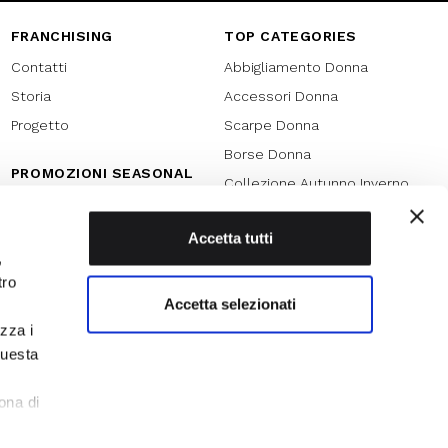
FRANCHISING
TOP CATEGORIES
Contatti
Abbigliamento Donna
Storia
Accessori Donna
Progetto
Scarpe Donna
Borse Donna
PROMOZIONI SEASONAL
Collezione Autunno Inverno
Black friday
Collezione Primavera Estate
Natale
Accetta tutti
SPECIAL PROMOTION
,
Armocromia
Saldi
tro
Saldi 70%
Accetta selezionati
izza i
Saldi 60%
questa
Saldi 50%
l
Saldi 40%
ona di
Saldi 30%