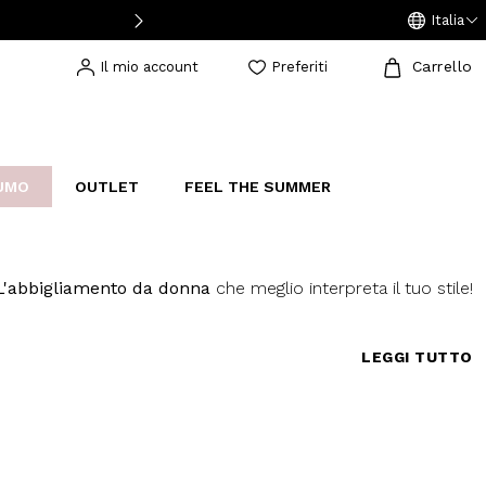
Italia
Carrello
Il mio account
Preferiti
UMO
OUTLET
FEEL THE SUMMER
AKERS
IJOUX
STUDIO
L'abbigliamento da donna
che meglio interpreta il tuo stile!
LEGGI TUTTO