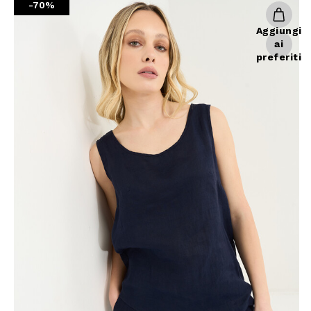
-70%
Giacche
Occhiali da Sole
Gilet
Ombrelli
Aggiungi
ai
Maglie
Gift box
preferiti
Cardigan
Pantaloni
Jeans
Gonne
Bermuda
Top
T-Shirt
Tailleur
Trench