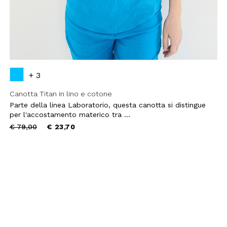
+ 3
Canotta Titan in lino e cotone
Parte della linea Laboratorio, questa canotta si distingue
per l'accostamento materico tra ...
Price
to
€ 79,00
€ 23,70
reduced
from