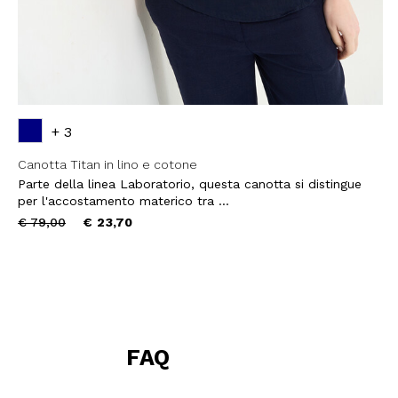
+ 3
Canotta Titan in lino e cotone
Parte della linea Laboratorio, questa canotta si distingue
per l'accostamento materico tra ...
Price
to
€ 79,00
€ 23,70
reduced
from
FAQ