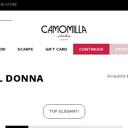
TORE
Camomilla Italia®
ORI
SCARPE
GIFT CARD
CONTINUUS
PROF
LERINE&MOCASSINI
ORSE
LEOPARDIER
SANDALI
FOULARD
ARCHIVIO
SNE
B
CATEGORIE
L DONNA
Acquista
Saldi -70%
Saldi -50%
Saldi -40%
Saldi -30%
TOP ELEGANTI