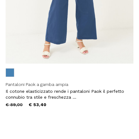
Pantaloni Paok a gamba ampia
Il cotone elasticizzato rende i pantaloni Paok il perfetto
connubio tra stile e freschezza ...
Price
to
€ 89,00
€ 53,40
reduced
from