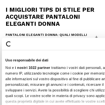
I MIGLIORI TIPS DI STILE PER
ACQUISTARE PANTALONI
ELEGANTI DONNA
PANTALONI ELEGANTI DONNA: QUALI MODELLI
SCEGLIERE?
I PANTALONI ELEGANTI CAMOMILLA SI
SGUALCISCONO FACILMENTE? QUALI TESSUTI
EVITANO LE PIEGHE?
Uso responsabile dei dati
QUALI ACCESSORI ABBINARE AI PANTALONI
Noi e
i nostri 1022 partner
trattiamo i vostri dati personali, 
ELEGANTI?
numero IP, utilizzando tecnologie come i cookie per memori
alle informazioni sul vostro dispositivo al fine di pubblicare 
personalizzati, misurare gli annunci e i contenuti, ricercare il
sviluppare i servizi. Avete la possibilità di scegliere chi utilizz
quali scopi. Le vostre scelte in materia di privacy sono applic
questa proprietà digitale in cui avete effettuato le vostre scel