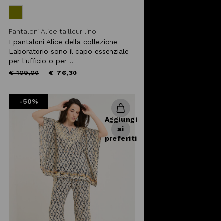
Pantaloni Alice tailleur lino
I pantaloni Alice della collezione
Laboratorio sono il capo essenziale
per l'ufficio o per ...
Price
to
€ 109,00
€ 76,30
reduced
from
-50%
Aggiungi
ai
preferiti