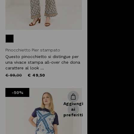
Pinocchietto Pier stampato
Questo pinocchietto si distingue per
una vivace stampa all-over che dona
carattere al look ...
Price
to
€ 99,00
€ 49,50
reduced
from
-50%
Aggiungi
ai
preferiti