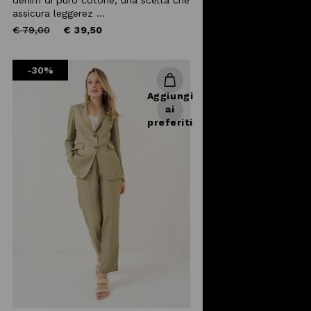
assicura leggerez ...
Price
to
€ 79,00
€ 39,50
reduced
from
-30%
Aggiungi
ai
preferiti