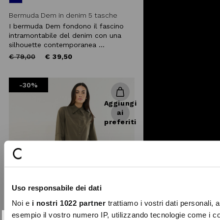
Bermuda Dem in denim 5 tasche
I bermuda Dem fondono il fascino
intramontabile del denim con una
silhouette contemporanea ...
Price
to
€ 79,00
€ 39,50
reduced
from
-30%
Aggiungi
ai
preferiti
Uso responsabile dei dati
Noi e
i nostri 1022 partner
trattiamo i vostri dati personali, 
esempio il vostro numero IP, utilizzando tecnologie come i c