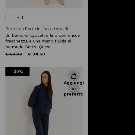
+ 1
Bermuda Barth in lino e Lyocell
Un blend di Lyocell e lino conferisce
freschezza e una mano fluida al
bermuda Barth. Quest ...
Price
to
€ 69,00
€ 34,50
reduced
from
-30%
Aggiungi
ai
preferiti