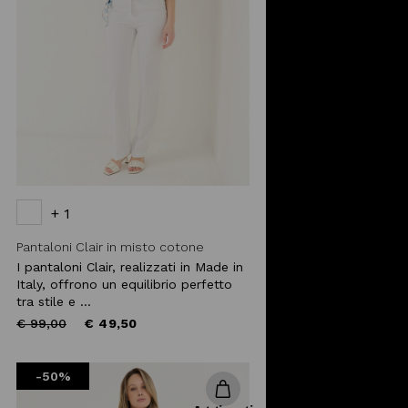
+ 1
Pantaloni Clair in misto cotone
I pantaloni Clair, realizzati in Made in
Italy, offrono un equilibrio perfetto
tra stile e ...
Price
to
€ 99,00
€ 49,50
reduced
from
-50%