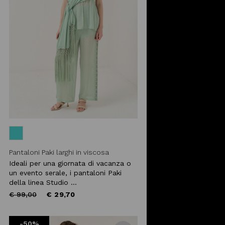
Pantaloni Paki larghi in viscosa
Ideali per una giornata di vacanza o
un evento serale, i pantaloni Paki
della linea Studio ...
Price
to
€ 99,00
€ 29,70
reduced
from
-50%