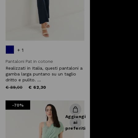
+ 1
Pantaloni Pat in cotone
Realizzati in Italia, questi pantaloni a
gamba larga puntano su un taglio
dritto e pulito. ...
Price
to
€ 89,00
€ 62,30
reduced
from
-70%
Aggiungi
ai
preferiti