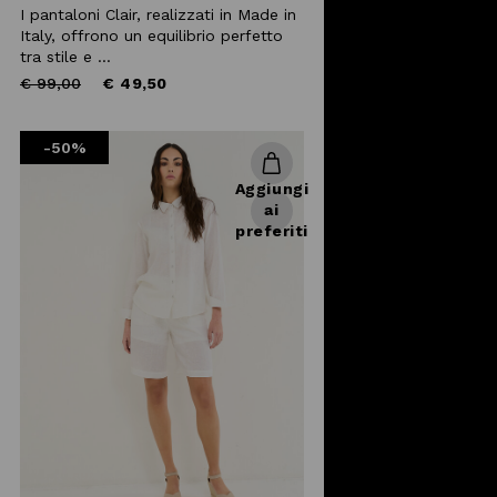
day & night.
I pantaloni Clair, realizzati in Made in
Scegli
online l'abbigliamento
Italy, offrono un equilibrio perfetto
donna
che fa al caso tuo!
tra stile e ...
Price
to
€ 99,00
€ 49,50
reduced
from
-50%
Aggiungi
ai
preferiti