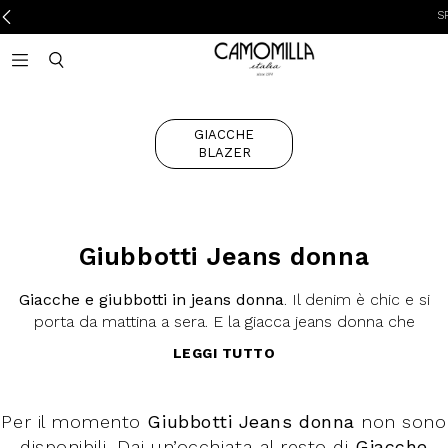
SPE
Camomilla Italia®
Open mobile navigation
Toggle mobile search
GIACCHE
BLAZER
Giubbotti Jeans donna
Giacche e giubbotti in jeans donna
. Il denim è chic e si
porta da mattina a sera. E la giacca jeans donna che
direttamente dagli Anni 80 torna alla ribalta ogni primavera è
LEGGI TUTTO
ormai un pezzo cult. Più corta o più lunga, a seconda dei
gusti, ma sempre in grado di coniugare praticità ad elementi
sofisticati con uno sguardo attento allo streetstyle. Da
Per il momento
Giubbotti Jeans donna
non sono
mixare con capi basic come
magliette
e
jeans
per un total
disponibili. Dai un’occhiata al resto di
Giacche