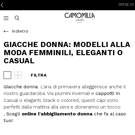
SPESE DI SPEDIZIO
Camomilla Italia®
Open mobile navigation
Toggle mobile search
Indietro
GIACCHE DONNA:
MODELLI ALLA
MODA FEMMINILI,
ELEGANTI O CASUAL
FILTRA
Visualizza 3 prodotti per riga
Visualizza 4 prodotti per riga
Giacche donna
. L'aria di primavera
alleggerisce anche il nostro
guardaroba. Via
piumini invernali
e
Casual o eleganti, black o colored,
cappotti in lana
, dentro giacche e,
questi capi sono perfetti dalla
se preferisci,
blazer
.
mattina alla sera e doneranno un
. Scegli
online l'abbigliamento
tocco glam ad ogni tuo outfit.
donna
che fa al caso tuo!
Aggiungono stile con discrezione, e