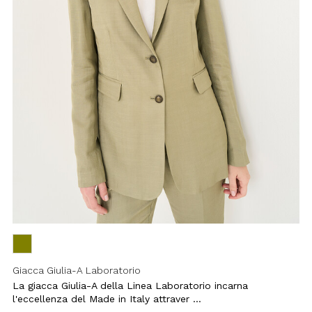
Giacca Giulia-A Laboratorio
La giacca Giulia-A della Linea
Laboratorio incarna l'eccellenza del
Made in Italy attraver ...
Price
to
€ 209,00
€ 104,50
reduced
from
-30%
Aggiungi
ai
preferiti