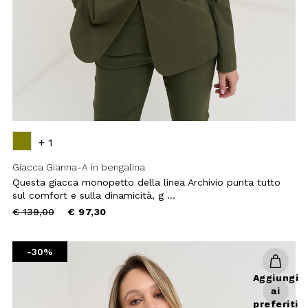
Aggiungi
ai
preferiti
Coprispalle Conrad stampa Africa
Il coprispalle Conrad è l’accessorio
perfetto per infondere dinamismo e