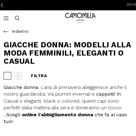
SPESE DI
Camomilla Italia®
Open mobile navigation
Toggle mobile search
Indietro
GIACCHE DONNA: MODELLI ALLA
MODA FEMMINILI, ELEGANTI O
CASUAL
FILTRA
Visualizza 3 prodotti per riga
Visualizza 4 prodotti per riga
Giacche donna
. L'aria di primavera alleggerisce anche il
nostro guardaroba. Via
piumini invernali
e
cappotti in
lana
, dentro giacche e, se preferisci,
blazer
.
Casual o eleganti, black o colored, questi capi sono
perfetti dalla mattina alla sera e doneranno un tocco
glam ad ogni tuo outfit. Aggiungono stile con discrezione,
. Scegli
online l'abbigliamento donna
che fa al caso
e sono perfetti in qualsiasi stagione. Abbina
jeans
e
t-
tuo!
shirt
a una giacca donna dalle linee femminili e mixa il
tutto con gli
accessori fashion
di Camomilla Italia. Anche