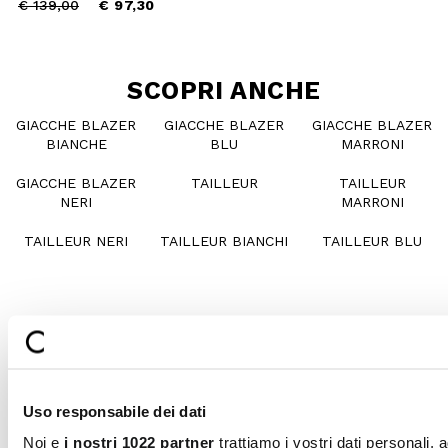
Price
to
€ 139,00
€ 97,30
reduced
from
SCOPRI ANCHE
GIACCHE BLAZER
GIACCHE BLAZER
GIACCHE BLAZER
BIANCHE
BLU
MARRONI
GIACCHE BLAZER
TAILLEUR
TAILLEUR
NERI
MARRONI
TAILLEUR NERI
TAILLEUR BIANCHI
TAILLEUR BLU
I MIGLIORI TIPS DI STILE PER I
TUOI ACQUISTI
Uso responsabile dei dati
COME SCEGLIERE E ABBINARE GIACCHE E
BLAZER?
Noi e
i nostri 1022 partner
trattiamo i vostri dati personali, 