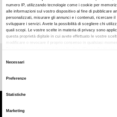
numero IP, utilizzando tecnologie come i cookie per memori
COSA METTERE SOTTO LA GIACCA DA DONNA?
alle informazioni sul vostro dispositivo al fine di pubblicare 
personalizzati, misurare gli annunci e i contenuti, ricercare il
COME ABBINARE UNA GIACCA NERA?
sviluppare i servizi. Avete la possibilità di scegliere chi utilizz
quali scopi. Le vostre scelte in materia di privacy sono applic
questa proprietà digitale in cui avete effettuato le vostre scel
modificare o revocare il proprio consenso in qualsiasi momen
Dichiarazione sui cookie o facendo clic sull'icona di attivazio
Selezione
Con il tuo consenso, vorremmo anche:
Necessari
Pagamenti sicuri
Spedizione veloce
del
raccogliere informazioni sulla tua posizione geografic
consenso
un'approssimazione di qualche metro,
Preferenze
Identificare il tuo dispositivo, scansionandolo attivame
Reso gratuito in store
Supporto garantito
caratteristiche specifiche (impronte digitali).
Statistiche
Approfondisci come vengono elaborati i tuoi dati personali e 
Iscriviti alla newsletter
preferenze nella
sezione dettagli
. Puoi modificare o ritirare 
qualsiasi momento dalla Dichiarazione sui cookie.
Marketing
ISCRIVITI