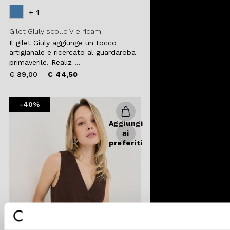
+ 1
Gilet Giuly scollo V e ricami
Il gilet Giuly aggiunge un tocco
artigianale e ricercato al guardaroba
primaverile. Realiz ...
Price
to
€ 89,00
€ 44,50
reduced
from
-40%
Aggiungi
ai
preferiti