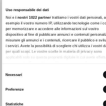
Uso responsabile dei dati
Noi e
i nostri 1022 partner
trattiamo i vostri dati personali, 
esempio il vostro numero IP, utilizzando tecnologie come i c
per memorizzare e accedere alle informazioni sul vostro
10% DI SCONTO
Chiudi
+ 1
dispositivo al fine di pubblicare annunci e contenuti personali
sul tuo primo acquisto!
Gilet da tailleur Gionny
misurare gli annunci e i contenuti, ricercare il pubblico e svi
Il gilet Gionny eleva il concetto di
Entra nella Community di Camomilla Italia e
i servizi. Avete la possibilità di scegliere chi utilizza i vostri d
sartorialità contemporanea
accedi ai nostri consigli e offerte riservate.
per quali scopi. Le vostre scelte in materia di privacy sono
attraverso una linea pulit ...
applicabili solo su questa proprietà digitale in cui avete effett
Price
to
€ 89,00
€ 53,40
NOME
COGNOME
vostre scelte. È possibile modificare o revocare il proprio
reduced
from
consenso in qualsiasi momento dalla Dichiarazione sui cooki
Selezione
facendo clic sull'icona di attivazione della privacy.
Necessari
del
EMAIL
SCOPRI ANCHE
consenso
Con il tuo consenso, vorremmo anche:
GIACCHE
GIACCHE
GIACCHE
Preferenze
raccogliere informazioni sulla tua posizione geografic
BLAZER
BLAZER
BLAZER
Con la creazione del tuo profilo, confermi di aver
BIANCHE
BLU
MARRONI
un'approssimazione di qualche metro,
letto e compreso la nostra Privacy Policy e il nostro
Regolamento My Lovely Garden e di essere
Identificare il tuo dispositivo, scansionandolo attivam
Statistiche
GIACCHE
TAILLEUR
TAILLEUR
maggiorenne.