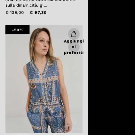
sulla dinamicità, g ...
Price
to
€ 139,00
€ 97,30
reduced
from
-50%
Aggiungi
ai
preferiti