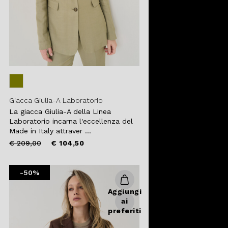
Giacca Giulia-A Laboratorio
La giacca Giulia-A della Linea
Laboratorio incarna l'eccellenza del
Made in Italy attraver ...
Price
to
€ 209,00
€ 104,50
reduced
from
-50%
Aggiungi
ai
preferiti