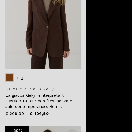
+ 2
Giacca monopetto Geky
La giacca Geky reinterpreta il
classico tailleur con freschezza e
stile contemporaneo. Rea ...
Price
to
€ 209,00
€ 104,50
reduced
from
-30%