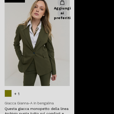
Aggiungi
ai
preferiti
+ 1
Giacca Gianna-A in bengalina
Questa giacca monopetto della linea
Archivio punta tutto sul comfort e