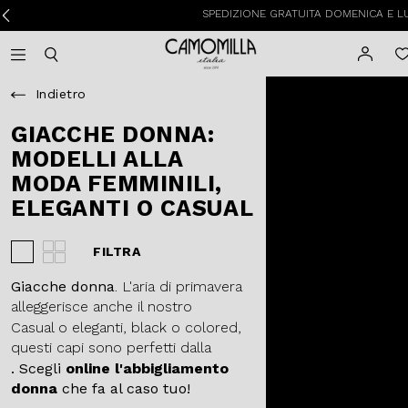
SPEDIZIONE GRATUITA DOMENICA E LUNEDI
Camomilla Italia®
Open mobile navigation
Toggle mobile search
Indietro
GIACCHE DONNA:
MODELLI ALLA
MODA FEMMINILI,
ELEGANTI O CASUAL
FILTRA
Visualizza 3 prodotti per riga
Visualizza 4 prodotti per riga
Giacche donna
. L'aria di primavera
alleggerisce anche il nostro
guardaroba. Via
piumini invernali
e
Casual o eleganti, black o colored,
cappotti in lana
, dentro giacche e,
questi capi sono perfetti dalla
se preferisci,
blazer
.
mattina alla sera e doneranno un
. Scegli
online l'abbigliamento
tocco glam ad ogni tuo outfit.
donna
che fa al caso tuo!
Aggiungono stile con discrezione, e