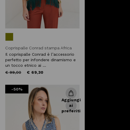
Coprispalle Conrad stampa Africa
Il coprispalle Conrad è l’accessorio
perfetto per infondere dinamismo e
un tocco etnico ai ...
Price
to
€ 99,00
€ 69,30
reduced
from
-50%
Aggiungi
ai
preferiti