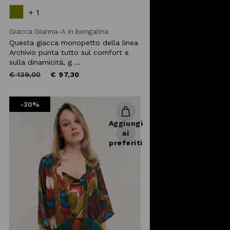
+ 1
Giacca Gianna-A in bengalina
Questa giacca monopetto della linea
Archivio punta tutto sul comfort e
sulla dinamicità, g ...
Price
to
€ 139,00
€ 97,30
reduced
from
-30%
Aggiungi
ai
preferiti