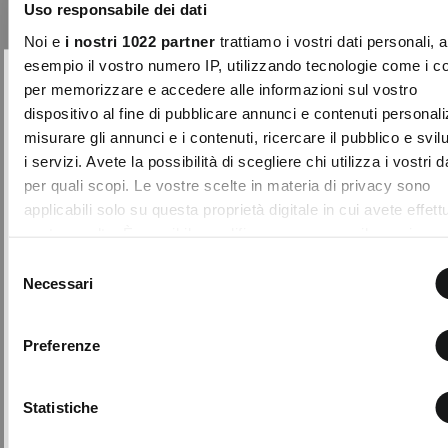
Aggiungi
Uso responsabile dei dati
ai
preferiti
Noi e
i nostri 1022 partner
trattiamo i vostri dati personali, 
esempio il vostro numero IP, utilizzando tecnologie come i c
per memorizzare e accedere alle informazioni sul vostro
10% DI SCONTO
Chiudi
dispositivo al fine di pubblicare annunci e contenuti personali
sul tuo primo acquisto!
misurare gli annunci e i contenuti, ricercare il pubblico e svi
Entra nella Community di Camomilla Italia e
i servizi. Avete la possibilità di scegliere chi utilizza i vostri d
accedi ai nostri consigli e offerte riservate.
per quali scopi. Le vostre scelte in materia di privacy sono
applicabili solo su questa proprietà digitale in cui avete effett
NOME
COGNOME
vostre scelte. È possibile modificare o revocare il proprio
consenso in qualsiasi momento dalla Dichiarazione sui cooki
Selezione
facendo clic sull'icona di attivazione della privacy.
Necessari
del
EMAIL
consenso
Con il tuo consenso, vorremmo anche:
+ 1
Preferenze
raccogliere informazioni sulla tua posizione geografic
Con la creazione del tuo profilo, confermi di aver
Gilet da tailleur Gionny
un'approssimazione di qualche metro,
letto e compreso la nostra Privacy Policy e il nostro
Il gilet Gionny eleva il concetto di
Regolamento My Lovely Garden e di essere
Identificare il tuo dispositivo, scansionandolo attivam
Statistiche
sartorialità contemporanea
maggiorenne.
alla ricerca di caratteristiche specifiche (impronte digitali
attraverso una linea pulit ...
QUESTO SITO È PROTETTO DA RECAPTCHA E SI APPLICANO LE NORME