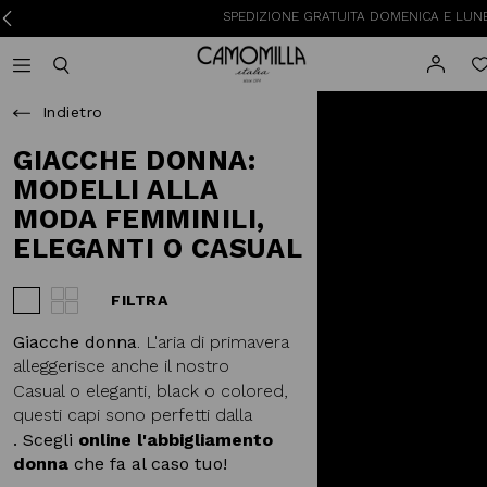
SPEDIZIONE GRATUITA DOMENICA E LUNEDI
RES
Camomilla Italia®
Open mobile navigation
Toggle mobile search
Indietro
GIACCHE DONNA:
MODELLI ALLA
MODA FEMMINILI,
ELEGANTI O CASUAL
FILTRA
Visualizza 3 prodotti per riga
Visualizza 4 prodotti per riga
Giacche donna
. L'aria di primavera
alleggerisce anche il nostro
guardaroba. Via
piumini invernali
e
Casual o eleganti, black o colored,
cappotti in lana
, dentro giacche e,
questi capi sono perfetti dalla
se preferisci,
blazer
.
mattina alla sera e doneranno un
. Scegli
online l'abbigliamento
tocco glam ad ogni tuo outfit.
donna
che fa al caso tuo!
Aggiungono stile con discrezione, e