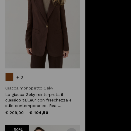
+ 2
Giacca monopetto Geky
La giacca Geky reinterpreta il
classico tailleur con freschezza e
stile contemporaneo. Rea ...
Price
to
€ 209,00
€ 104,50
reduced
from
-50%