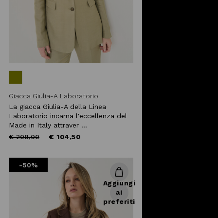
Giacca Giulia-A Laboratorio
La giacca Giulia-A della Linea
Laboratorio incarna l'eccellenza del
Made in Italy attraver ...
Price
to
€ 209,00
€ 104,50
reduced
from
-50%
Aggiungi
ai
preferiti