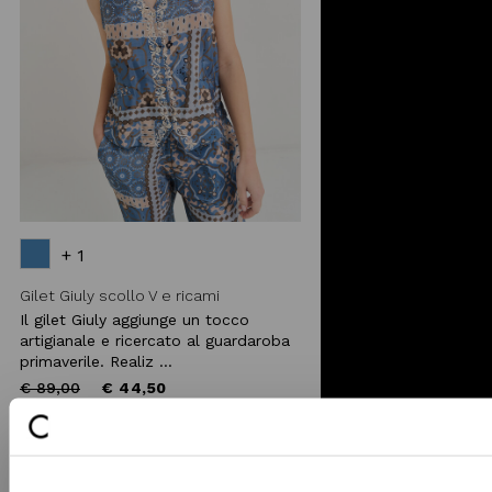
+ 1
Gilet Giuly scollo V e ricami
Il gilet Giuly aggiunge un tocco
artigianale e ricercato al guardaroba
primaverile. Realiz ...
Price
to
€ 89,00
€ 44,50
reduced
from
-40%