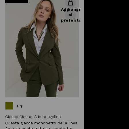
Aggiungi
ai
preferiti
+ 1
Giacca Gianna-A in bengalina
Questa giacca monopetto della linea
Archivio punta tutto sul comfort e