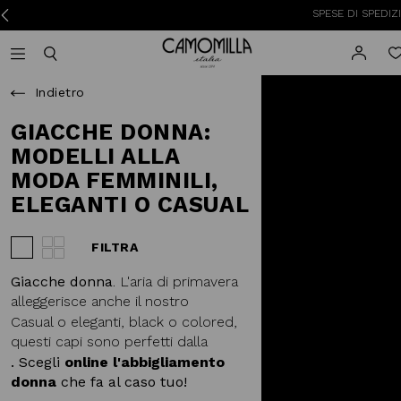
SPESE DI SPEDIZIONE A 3
Camomilla Italia®
Open mobile navigation
Toggle mobile search
Indietro
GIACCHE DONNA:
MODELLI ALLA
MODA FEMMINILI,
ELEGANTI O CASUAL
FILTRA
Visualizza 3 prodotti per riga
Visualizza 4 prodotti per riga
Giacche donna
. L'aria di primavera
alleggerisce anche il nostro
guardaroba. Via
piumini invernali
e
Casual o eleganti, black o colored,
cappotti in lana
, dentro giacche e,
questi capi sono perfetti dalla
se preferisci,
blazer
.
mattina alla sera e doneranno un
. Scegli
online l'abbigliamento
tocco glam ad ogni tuo outfit.
donna
che fa al caso tuo!
Aggiungono stile con discrezione, e