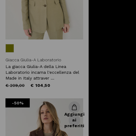
Giacca Giulia-A Laboratorio
La giacca Giulia-A della Linea
Laboratorio incarna l'eccellenza del
Made in Italy attraver ...
Price
to
€ 209,00
€ 104,50
reduced
from
-50%
Aggiungi
ai
preferiti