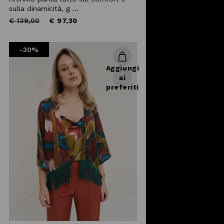
sulla dinamicità, g ...
Price
to
€ 139,00
€ 97,30
reduced
from
-30%
Aggiungi
ai
preferiti