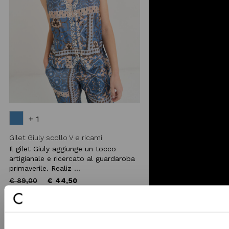
+ 1
Gilet Giuly scollo V e ricami
Il gilet Giuly aggiunge un tocco
artigianale e ricercato al guardaroba
primaverile. Realiz ...
Price
to
€ 89,00
€ 44,50
reduced
from
-40%