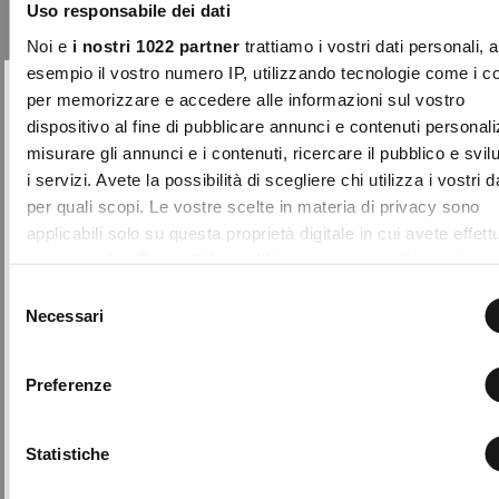
Aggiungi
Uso responsabile dei dati
ai
preferiti
Noi e
i nostri 1022 partner
trattiamo i vostri dati personali, 
esempio il vostro numero IP, utilizzando tecnologie come i c
per memorizzare e accedere alle informazioni sul vostro
10% DI SCONTO
Chiudi
dispositivo al fine di pubblicare annunci e contenuti personali
sul tuo primo acquisto!
misurare gli annunci e i contenuti, ricercare il pubblico e svi
Entra nella Community di Camomilla Italia e
i servizi. Avete la possibilità di scegliere chi utilizza i vostri d
accedi ai nostri consigli e offerte riservate.
per quali scopi. Le vostre scelte in materia di privacy sono
applicabili solo su questa proprietà digitale in cui avete effett
NOME
COGNOME
vostre scelte. È possibile modificare o revocare il proprio
consenso in qualsiasi momento dalla Dichiarazione sui cooki
Selezione
facendo clic sull'icona di attivazione della privacy.
Necessari
del
EMAIL
consenso
Con il tuo consenso, vorremmo anche:
+ 1
Preferenze
raccogliere informazioni sulla tua posizione geografic
Con la creazione del tuo profilo, confermi di aver
Gilet da tailleur Gionny
un'approssimazione di qualche metro,
letto e compreso la nostra Privacy Policy e il nostro
Il gilet Gionny eleva il concetto di
Regolamento My Lovely Garden e di essere
Identificare il tuo dispositivo, scansionandolo attivam
Statistiche
sartorialità contemporanea
maggiorenne.
alla ricerca di caratteristiche specifiche (impronte digitali
attraverso una linea pulit ...
QUESTO SITO È PROTETTO DA RECAPTCHA E SI APPLICANO LE NORME