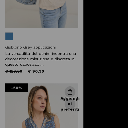
Giubbino Grey applicazioni
La versatilità del denim incontra una
decorazione minuziosa e discreta in
questo capospall ...
Price
to
€ 129,00
€ 90,30
reduced
from
-50%
Aggiungi
ai
preferiti