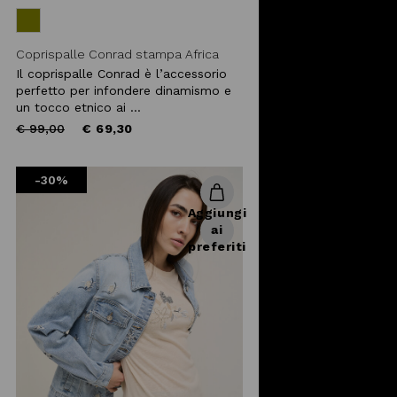
Coprispalle Conrad stampa Africa
Il coprispalle Conrad è l’accessorio
perfetto per infondere dinamismo e
un tocco etnico ai ...
Price
to
€ 99,00
€ 69,30
reduced
from
-30%
Aggiungi
ai
preferiti