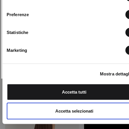
consenso
Con il tuo consenso, vorremmo anche:
Preferenze
raccogliere informazioni sulla tua posizione geografic
Con la creazione del tuo profilo, confermi di aver
un'approssimazione di qualche metro,
letto e compreso la nostra Privacy Policy e il nostro
Regolamento My Lovely Garden e di essere
Identificare il tuo dispositivo, scansionandolo attivam
Statistiche
maggiorenne.
alla ricerca di caratteristiche specifiche (impronte digitali
QUESTO SITO È PROTETTO DA RECAPTCHA E SI APPLICANO LE NORME
Approfondisci come vengono elaborati i tuoi dati personali e
Abito Agos con maxi fiocco
SULLA
PRIVACY
E
TERMINI DI SERVIZIO
GOOGLE.
Marketing
L'abito Agos è un capo scenografico
imposta le tue preferenze nella
sezione dettagli
. Puoi modif
che gioca con volumi scultorei e
ritirare il tuo consenso in qualsiasi momento dalla Dichiarazi
dettagli romantici. L ...
ISCRIVITI
sui cookie.
Price
to
€ 209,00
€ 62,70
Mostra dettagl
reduced
Utilizziamo i cookie per personalizzare contenuti ed annunci,
from
-70%
fornire funzionalità dei social media e per analizzare il nostro
Accetta tutti
traffico. Condividiamo inoltre informazioni sul modo in cui utili
Aggiungi
nostro sito con i nostri partner che si occupano di analisi dei 
ai
web, pubblicità e social media, i quali potrebbero combinarle
preferiti
Accetta selezionati
altre informazioni che ha fornito loro o che hanno raccolto da
utilizzo dei loro servizi.