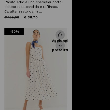
L'abito Artic è uno chemisier corto
dall'estetica candida e raffinata.
Caratterizzato da m ...
Price
to
€ 129,00
€ 38,70
reduced
from
-50%
Aggiungi
ai
preferiti