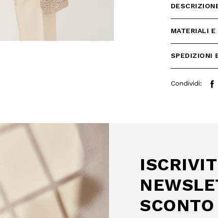
DESCRIZION
MATERIALI E
SPEDIZIONI 
Condividi:
 SCONTO
mo acquisto!
 Camomilla Italia e accedi
e offerte riservate.
ISCRIVIT
NEWSLE
SCONTO 