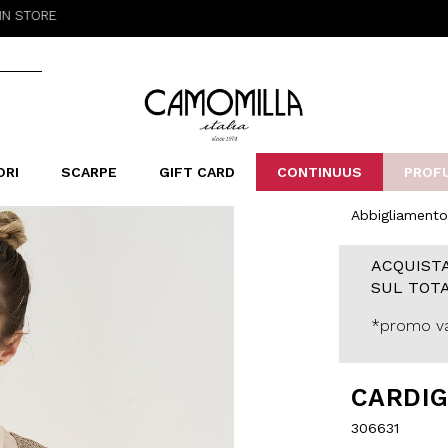
Camomilla Italia®
ORI
SCARPE
GIFT CARD
CONTINUUS
PROF
Abbigliamento
LERINE&MOCASSINI
ORSE
LEOPARDIER
SANDALI
FOULARD
ARCHIVIO
SNE
B
CATEGORIE
ACQUISTA
Saldi -70%
SUL TOTA
Saldi -50%
Saldi -40%
*promo va
Saldi -30%
CARDIG
306631