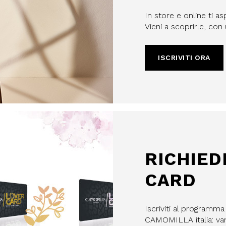
In store e online ti as
Vieni a scoprirle, co
ISCRIVITI ORA
filo, confermi di aver letto e
Policy e il nostro Regolamento
re maggiorenne.
HA E SI APPLICANO LE NORME SULLA
LE.
IVITI
RICHIED
CARD
Iscriviti al programm
CAMOMILLA italia: vant