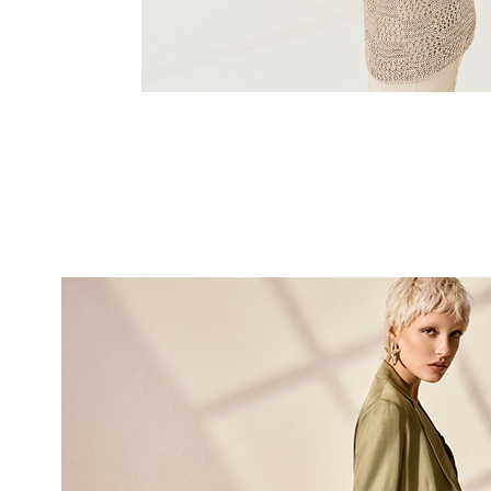
10% DI
sul tuo pri
Entra nella Community di
ai nostri consigli 
NOME
COGNOME