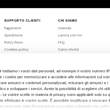
SUPPORTO CLIENTI
CHI SIAMO
Pagamenti
Azienda
Spedizione
Lavora con noi
Policy Reso
FAQ
Cookies policy
Camo World
Richiesta Reso
Rubriche
Regolamento Gift Card
Bilancio di sostenibilità 2021
Regolamento Promozioni
Bilancio di sostenibilità 2022
r
trattiamo i vostri dati personali, ad esempio il vostro numero IP
e i cookie per memorizzare e accedere alle informazioni sul vos
Lover Card
licare annunci e contenuti personalizzati, misurare gli annunci e i
Regolamento My Lovely
ico e sviluppare i servizi. Avete la possibilità di scegliere chi util
Garden
pi. Le vostre scelte in materia di privacy sono applicabili solo su 
Privacy
ete effettuato le vostre scelte. È possibile modificare o revocare i
Termini e Condizioni
asi momento dalla Dichiarazione sui cookie o facendo clic sull'ic