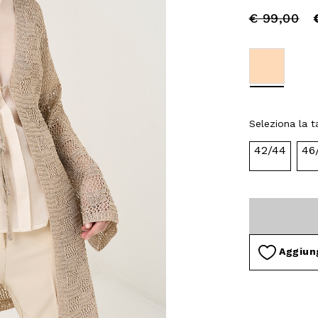
Price
to
€ 99,00
reduced
from
selected
Seleziona la ta
42/44
46
Aggiung