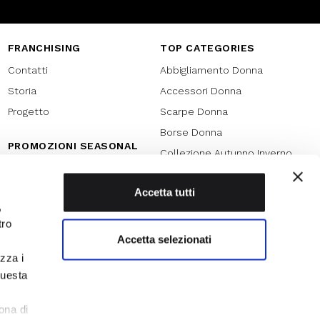
FRANCHISING
TOP CATEGORIES
Contatti
Abbigliamento Donna
Storia
Accessori Donna
Progetto
Scarpe Donna
Borse Donna
PROMOZIONI SEASONAL
Collezione Autunno Inverno
Black friday
Collezione Primavera Estate
Natale
Accetta tutti
SPECIAL PROMOTION
,
Armocromia
Saldi
tro
Saldi 70%
Accetta selezionati
izza i
Saldi 60%
questa
Saldi 50%
l
Saldi 40%
ona di