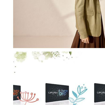
EMAIL
Con la creazione del tuo pro
compreso la nostra Privacy 
My Lovely Garden e di esse
QUESTO SITO È PROTETTO DA RECAPTC
PRIVACY
E
TERMINI DI SERVIZIO
GOOG
ISCR