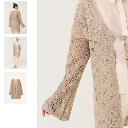
Giacche
Occhiali da Sole
Gilet
Ombrelli
Maglie
Gift box
Cardigan
Pantaloni
Jeans
Gonne
Bermuda
Top
T-Shirt
Tailleur
Trench