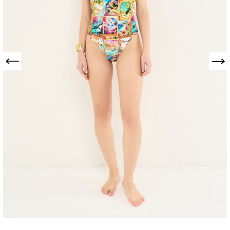
Precedente
Successivo
COSTUME INTERO
CLEO FANTASIA
COSTIERA
306618