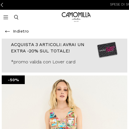
SPESE DI SPEDIZIO
Camomilla Italia®
Open mobile navigation
Toggle mobile search
Indietro
ACQUISTA 3
ARTICOLI: AVRAI
UN EXTRA -20%
SUL TOTALE!
*promo valida con
Lover card
-50%