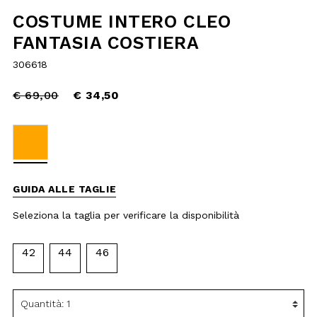
Price
to
€ 69,00
reduced
€ 34,50
from
selected
GUIDA ALLE TAGLIE
Seleziona la taglia per verificare la
disponibilità
42
44
46
AGGIUNGI AL
CARRELLO