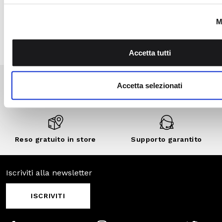
private e sconti
personalizzati.
SCOPRI DI
PIÙ
SCOPRI ANCHE
SALDI
SALDI
SALDI
-30%
-70%
-50%
Pagamenti
Spedizione
sicuri
veloce