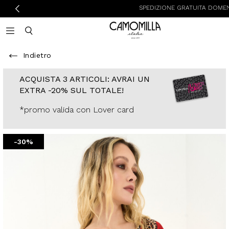
SPEDIZIONE GRATUITA DOMENICA E LUNE
Camomilla Italia®
Open mobile navigation
Toggle mobile search
Indietro
ACQUISTA 3
ARTICOLI: AVRAI
UN EXTRA -20%
SUL TOTALE!
*promo valida con
Lover card
-30%