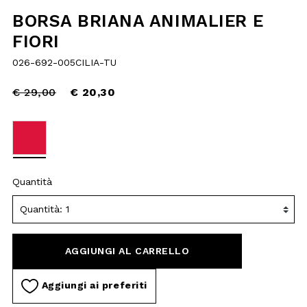
reduced
€ 20,30
from
selected
Quantità
AGGIUNGI AL
CARRELLO
Aggiungi ai preferiti
DESCRIZIONE