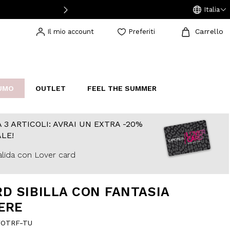
Italia
Carrello
Il mio account
Preferiti
UMO
OUTLET
FEEL THE SUMMER
AKERS
IJOUX
STUDIO
 3 ARTICOLI: AVRAI UN EXTRA -20%
LE!
lida con Lover card
D SIBILLA CON FANTASIA
ERE
FOTRF-TU