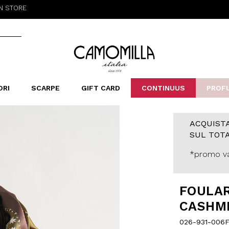
Camomilla Italia®
ORI
SCARPE
GIFT CARD
CONTINUUS
PROF
LERINE&MOCASSINI
ORSE
LEOPARDIER
SANDALI
FOULARD
ARCHIVIO
SNE
B
CATEGORIE
ACQUISTA
SUL TOTA
Saldi -70%
Saldi -50%
*promo va
Saldi -40%
Saldi -30%
FOULAR
CASHM
026-931-006