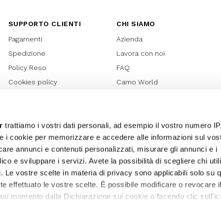
SUPPORTO CLIENTI
CHI SIAMO
Pagamenti
Azienda
Spedizione
Lavora con noi
Policy Reso
FAQ
Cookies policy
Camo World
Richiesta Reso
Rubriche
Regolamento Gift Card
Bilancio di sostenibilità 2021
Regolamento Promozioni
Bilancio di sostenibilità 2022
r
trattiamo i vostri dati personali, ad esempio il vostro numero IP
e i cookie per memorizzare e accedere alle informazioni sul vos
Lover Card
licare annunci e contenuti personalizzati, misurare gli annunci e i
Regolamento My Lovely
ico e sviluppare i servizi. Avete la possibilità di scegliere chi util
Garden
pi. Le vostre scelte in materia di privacy sono applicabili solo su 
Privacy
ete effettuato le vostre scelte. È possibile modificare o revocare i
Termini e Condizioni
asi momento dalla Dichiarazione sui cookie o facendo clic sull'ic
Whistleblowing
Sitemap