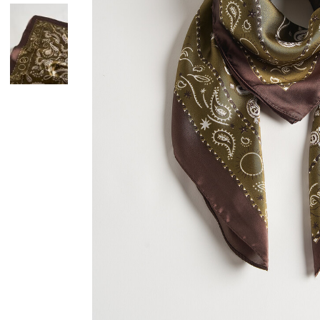
Giacche
Occhiali da Sole
Gilet
Ombrelli
Maglie
Gift box
Cardigan
Pantaloni
Jeans
Gonne
Bermuda
Top
T-Shirt
Tailleur
Trench