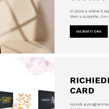
In store e online ti as
Vieni a scoprirle, co
filo, confermi di aver letto e
Policy e il nostro Regolamento
ISCRIVITI ORA
re maggiorenne.
HA E SI APPLICANO LE NORME SULLA
LE.
IVITI
RICHIED
CARD
Iscriviti al programm