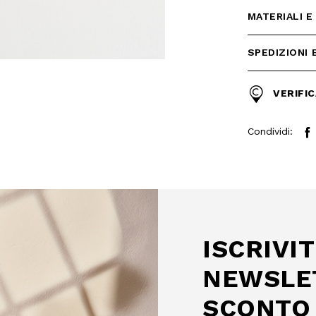
MATERIALI E
SPEDIZIONI 
VERIFIC
 SCONTO
Condividi:
mo acquisto!
 Camomilla Italia e accedi
e offerte riservate.
ISCRIVIT
NEWSLE
SCONTO 