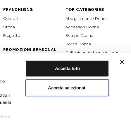
FRANCHISING
TOP CATEGORIES
Contatti
Abbigliamento Donna
Storia
Accessori Donna
Progetto
Scarpe Donna
Borse Donna
PROMOZIONI SEASONAL
Collezione Autunno Inverno
Black friday
Collezione Primavera Estate
Natale
Accetta tutti
SPECIAL PROMOTION
,
Armocromia
Saldi
tro
Saldi 70%
Accetta selezionati
izza i
Saldi 60%
questa
Saldi 50%
l
Saldi 40%
ona di
Saldi 30%