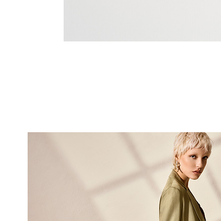
10% DI
sul tuo pri
Entra nella Community di
ai nostri consigli 
NOME
COGNOME