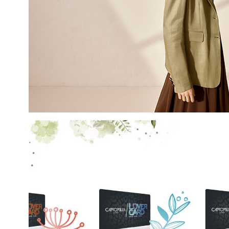
EMAIL
Con la creazione del tuo pro
compreso la nostra Privacy 
My Lovely Garden e di esse
QUESTO SITO È PROTETTO DA RECAPTC
PRIVACY
E
TERMINI DI SERVIZIO
GOOG
ISCR