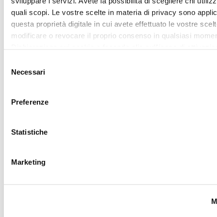
Utilizziamo i cookie per personalizzare contenuti ed annunci,
fornire funzionalità dei social media e per analizzare il nostro
Accetta tutti
traffico. Condividiamo inoltre informazioni sul modo in cui utili
nostro sito con i nostri partner che si occupano di analisi dei 
web, pubblicità e social media, i quali potrebbero combinarle
Accetta selezionati
altre informazioni che ha fornito loro o che hanno raccolto da
utilizzo dei loro servizi.
RICHIEDI LA
TUA LOVER
CARD
Iscriviti al
programma My
Lovely Garden, entra
nella community di
CAMOMILLA italia:
vantaggi, eventi