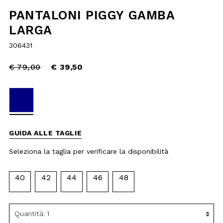
reduced
€ 39,50
from
selected
GUIDA ALLE TAGLIE
Seleziona la taglia per verificare la
disponibilità
40
42
44
46
48
AGGIUNGI AL