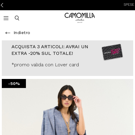
SPESE DI SPED
Camomilla Italia®
Open mobile navigation
Toggle mobile search
Indietro
ACQUISTA 3
ARTICOLI: AVRAI
UN EXTRA -20%
SUL TOTALE!
*promo valida con
Lover card
-50%