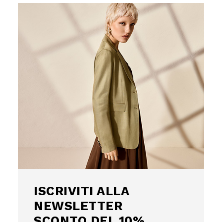
Uso responsabile dei dati
ISCRIVITI
Noi e
i nostri 1022 partner
trattiamo i vostri dati personali, 
ALLA
esempio il vostro numero IP, utilizzando tecnologie come i c
10% DI SCONTO
NEWSLETTER
Chiudi
per memorizzare e accedere alle informazioni sul vostro
sul tuo primo acquisto!