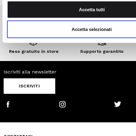
esclusivi, vendite
private e sconti
personalizzati.
SCOPRI DI
PIÙ
Pagamenti
Spedizione
sicuri
veloce
Reso gratuito in
Supporto
store
garantito