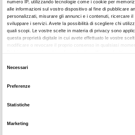
ISCRIVITI
ritirare il tuo consenso in qualsiasi momento dalla Dichiarazi
sui cookie.
Mostra dettagl
Utilizziamo i cookie per personalizzare contenuti ed annunci,
fornire funzionalità dei social media e per analizzare il nostro
Accetta tutti
traffico. Condividiamo inoltre informazioni sul modo in cui utili
nostro sito con i nostri partner che si occupano di analisi dei 
web, pubblicità e social media, i quali potrebbero combinarle
Accetta selezionati
altre informazioni che ha fornito loro o che hanno raccolto da
utilizzo dei loro servizi.
RICHIEDI LA
TUA LOVER
CARD
Iscriviti al
programma My
Lovely Garden, entra
nella community di
CAMOMILLA italia: