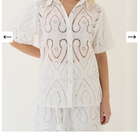
Precedente
Successivo
CAMICIA
CLEOPATRA
TRAFORATA
306427