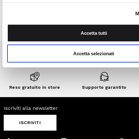
vantaggi, eventi
esclusivi, vendite
private e sconti
personalizzati.
SCOPRI DI
PIÙ
SCOPRI ANCHE
SALDI
SALDI
SALDI
-30%
-70%
-50%