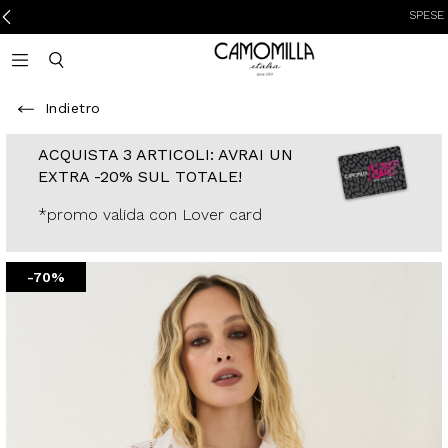
SPESE DI SPED
Camomilla Italia®
Open mobile navigation
Toggle mobile search
Indietro
ACQUISTA 3
ARTICOLI: AVRAI
UN EXTRA -20%
SUL TOTALE!
*promo valida con
Lover card
-70%