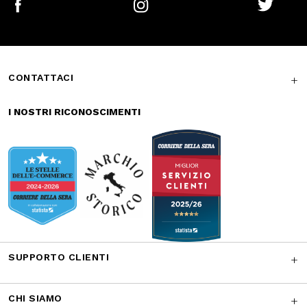
Pagamenti
Spedizione
sicuri
veloce
Reso gratuito in
Supporto
store
garantito
Iscriviti alla newsletter
ISCRIVITI
Facebook
Instagram
Twitter
CONTATTACI