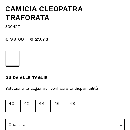
Price
to
€ 99,00
reduced
€ 29,70
from
selected
GUIDA ALLE TAGLIE
Seleziona la taglia per verificare la
disponibilità
40
42
44
46
48