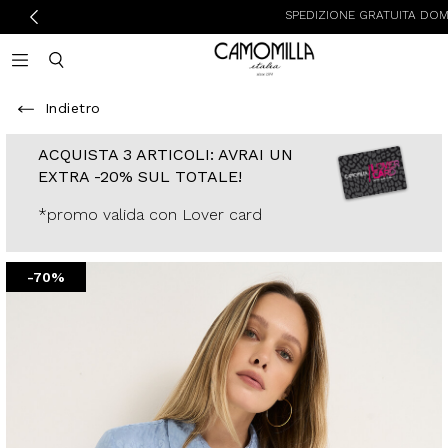
SPEDIZIONE GRATUITA DOMENICA E LU
Camomilla Italia®
Open mobile navigation
Toggle mobile search
Indietro
ACQUISTA 3
ARTICOLI: AVRAI
UN EXTRA -20%
SUL TOTALE!
*promo valida con
Lover card
-70%