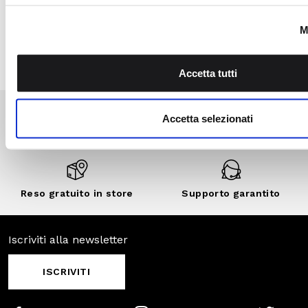
esclusivi, vendite
private e sconti
personalizzati.
SCOPRI DI
PIÙ
SCOPRI ANCHE
SALDI
SALDI
SALDI
-30%
-70%
-50%
Pagamenti
Spedizione