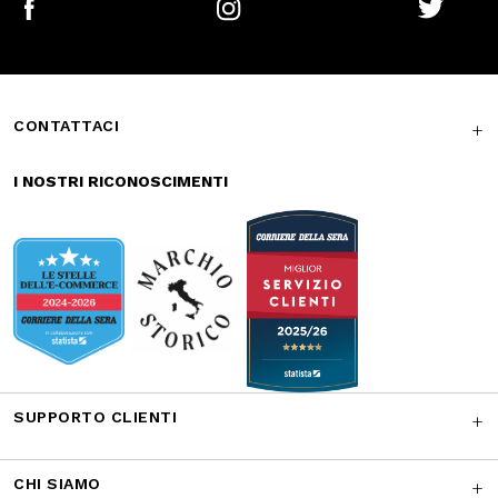
sicuri
veloce
Reso gratuito in
Supporto
store
garantito
Iscriviti alla newsletter
ISCRIVITI
Facebook
Instagram
Twitter
CONTATTACI
I NOSTRI RICONOSCIMENTI