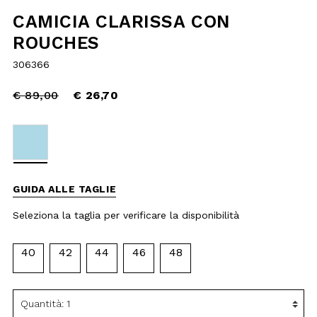
reduced
€ 26,70
from
selected
GUIDA ALLE TAGLIE
Seleziona la taglia per verificare la
disponibilità
40
42
44
46
48
AGGIUNGI AL