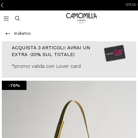
SPESE DI SPE
Camomilla Italia®
Open mobile navigation
Toggle mobile search
Indietro
ACQUISTA 3
ARTICOLI: AVRAI
UN EXTRA -20%
SUL TOTALE!
*promo valida con
Lover card
-70%