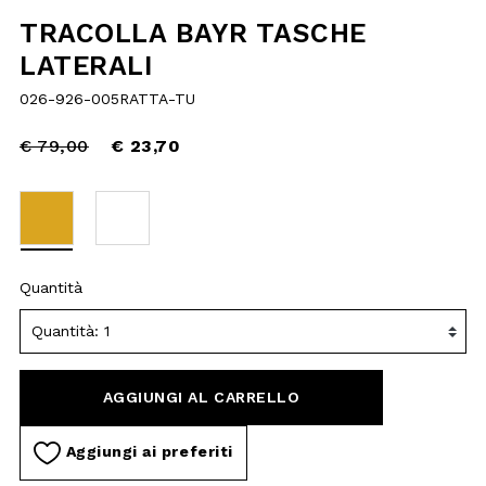
reduced
€ 23,70
from
selected
Quantità
AGGIUNGI AL
CARRELLO
Aggiungi ai preferiti
DESCRIZIONE