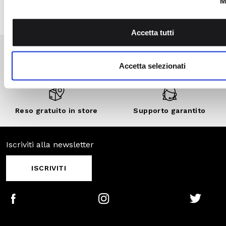
esclusivi, vendite
private e sconti
personalizzati.
SCOPRI DI
PIÙ
Pagamenti
Spedizione
sicuri
veloce