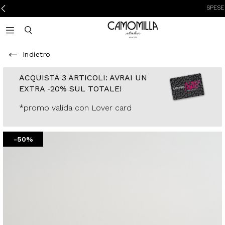
SPESE DI SPE
Camomilla Italia®
Open mobile navigation
Toggle mobile search
Indietro
ACQUISTA 3
ARTICOLI: AVRAI
UN EXTRA -20%
SUL TOTALE!
*promo valida con
Lover card
-50%