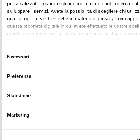
Mostra dettagl
Utilizziamo i cookie per personalizzare contenuti ed annunci,
fornire funzionalità dei social media e per analizzare il nostro
Accetta tutti
traffico. Condividiamo inoltre informazioni sul modo in cui utili
nostro sito con i nostri partner che si occupano di analisi dei 
web, pubblicità e social media, i quali potrebbero combinarle
Accetta selezionati
altre informazioni che ha fornito loro o che hanno raccolto da
utilizzo dei loro servizi.
RICHIEDI LA
TUA LOVER
CARD
Iscriviti al
programma My
Lovely Garden, entra
nella community di
CAMOMILLA italia:
vantaggi, eventi