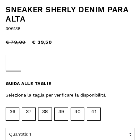
reduced
€ 39,50
from
selected
GUIDA ALLE TAGLIE
Seleziona la taglia per verificare la
disponibilità
36
37
38
39
40
41
AGGIUNGI AL