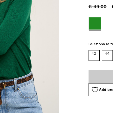
Price
to
€ 49,00
reduced
from
selected
Seleziona la ta
42
44
Aggiung