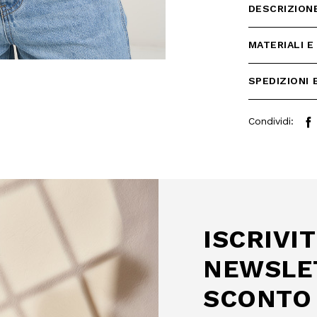
DESCRIZION
MATERIALI E
SPEDIZIONI 
Condividi:
 SCONTO
mo acquisto!
 Camomilla Italia e accedi
e offerte riservate.
ISCRIVIT
NEWSLE
SCONTO 