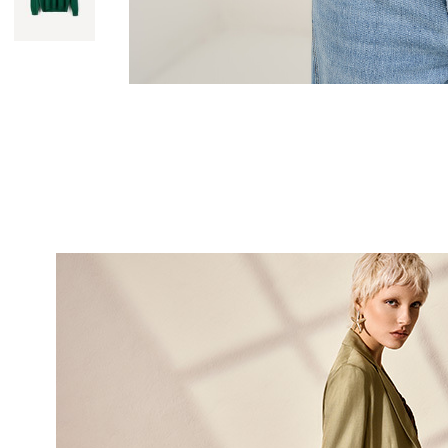
10% DI
sul tuo pri
Entra nella Community di
ai nostri consigli 
NOME
COGNOME