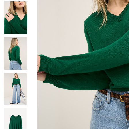
Giacche
Occhiali da Sole
Gilet
Ombrelli
Maglie
Gift box
Cardigan
Pantaloni
Jeans
Gonne
Bermuda
Top
T-Shirt
Tailleur
Trench