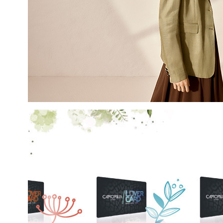
EMAIL
Con la creazione del tuo pro
compreso la nostra Privacy 
My Lovely Garden e di esse
QUESTO SITO È PROTETTO DA RECAPTC
PRIVACY
E
TERMINI DI SERVIZIO
GOOG
ISCR