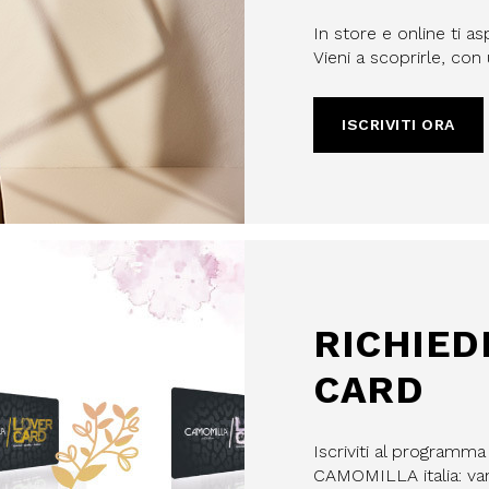
In store e online ti as
Vieni a scoprirle, co
ISCRIVITI ORA
filo, confermi di aver letto e
Policy e il nostro Regolamento
re maggiorenne.
HA E SI APPLICANO LE NORME SULLA
LE.
IVITI
RICHIED
CARD
Iscriviti al programm
CAMOMILLA italia: vant