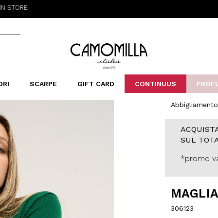
Camomilla Italia®
ORI
SCARPE
GIFT CARD
CONTINUUS
PROF
Abbigliamento
LERINE&MOCASSINI
ORSE
LEOPARDIER
SANDALI
FOULARD
ARCHIVIO
SNE
B
CATEGORIE
ACQUISTA
Saldi -70%
SUL TOTA
Saldi -50%
Saldi -40%
*promo va
Saldi -30%
MAGLIA
306123