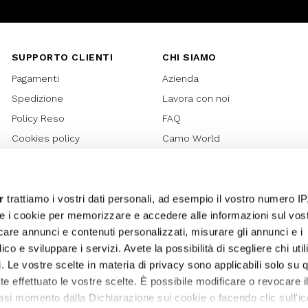
SUPPORTO CLIENTI
CHI SIAMO
Pagamenti
Azienda
Spedizione
Lavora con noi
Policy Reso
FAQ
Cookies policy
Camo World
Richiesta Reso
Rubriche
Regolamento Gift Card
Bilancio di sostenibilità 2021
Regolamento Promozioni
Bilancio di sostenibilità 2022
r
trattiamo i vostri dati personali, ad esempio il vostro numero IP
e i cookie per memorizzare e accedere alle informazioni sul vos
Lover Card
licare annunci e contenuti personalizzati, misurare gli annunci e i
Regolamento My Lovely
ico e sviluppare i servizi. Avete la possibilità di scegliere chi util
Garden
pi. Le vostre scelte in materia di privacy sono applicabili solo su 
Privacy
ete effettuato le vostre scelte. È possibile modificare o revocare i
Termini e Condizioni
asi momento dalla Dichiarazione sui cookie o facendo clic sull'ic