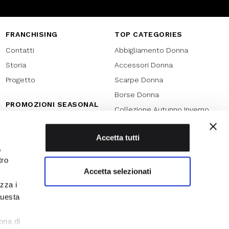
FRANCHISING
TOP CATEGORIES
Contatti
Abbigliamento Donna
Storia
Accessori Donna
Progetto
Scarpe Donna
Borse Donna
PROMOZIONI SEASONAL
Collezione Autunno Inverno
Black friday
Collezione Primavera Estate
Natale
Accetta tutti
SPECIAL PROMOTION
,
Armocromia
Saldi
tro
Saldi 70%
Accetta selezionati
izza i
Saldi 60%
questa
Saldi 50%
l
Saldi 40%
ona di