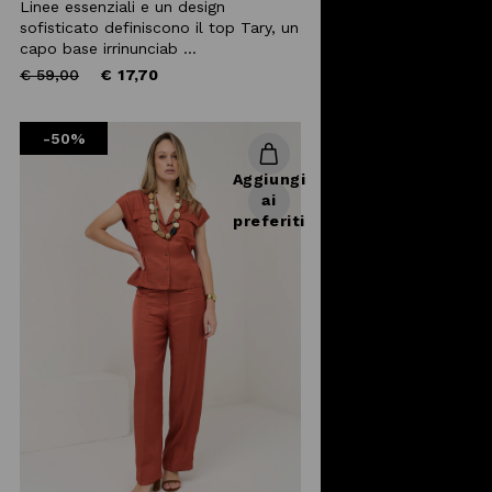
Linee essenziali e un design
sofisticato definiscono il top Tary, un
capo base irrinunciab ...
Price
to
€ 59,00
€ 17,70
reduced
from
-50%
Aggiungi
ai
preferiti