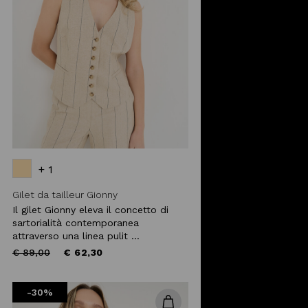
+ 1
Gilet da tailleur Gionny
Il gilet Gionny eleva il concetto di
sartorialità contemporanea
attraverso una linea pulit ...
Price
to
€ 89,00
€ 62,30
reduced
from
-30%