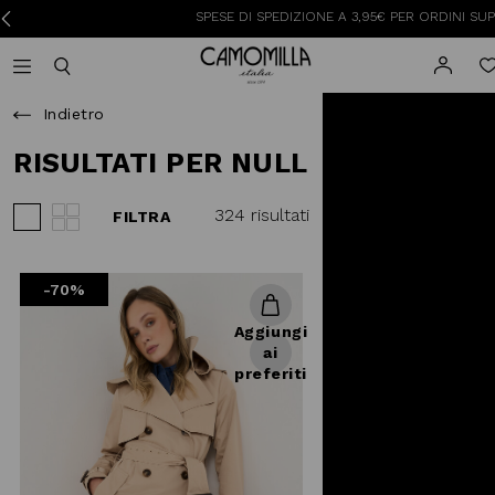
SPESE DI SPEDIZIONE A 3,95€ PER ORDINI SUPERIORI A 
Camomilla Italia®
Open mobile navigation
Toggle mobile search
Indietro
RISULTATI PER NULL
324 risultati
FILTRA
Visualizza 3 prodotti per riga
Visualizza 4 prodotti per riga
-70%
Aggiungi
ai
preferiti