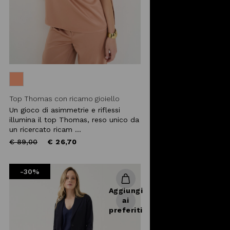
Top Thomas con ricamo gioiello
Un gioco di asimmetrie e riflessi
illumina il top Thomas, reso unico da
un ricercato ricam ...
Price
to
€ 89,00
€ 26,70
reduced
from
-30%
Aggiungi
ai
preferiti