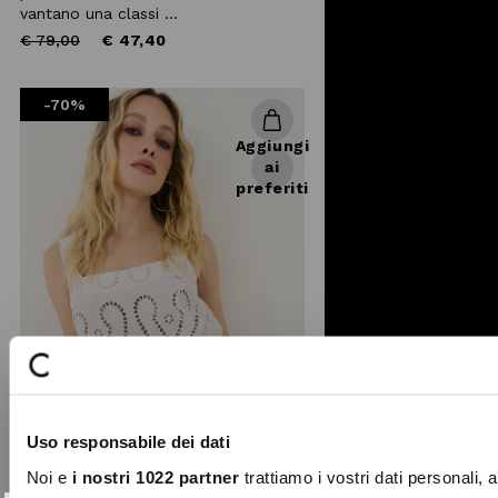
vantano una classi ...
Price
to
€ 79,00
€ 47,40
reduced
from
-70%
Aggiungi
ai
preferiti
Uso responsabile dei dati
Noi e
i nostri 1022 partner
trattiamo i vostri dati personali, 