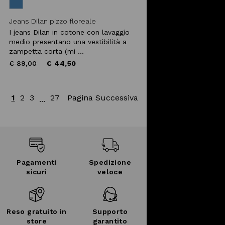
Jeans Dilan pizzo floreale
I jeans Dilan in cotone con lavaggio
medio presentano una vestibilità a
zampetta corta (mi ...
Price
to
€ 89,00
€ 44,50
reduced
from
1
2
3
27
Pagina Successiva
...
Pagamenti
Spedizione
sicuri
veloce
Reso gratuito in
Supporto
store
garantito