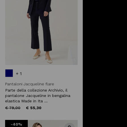
+ 1
Pantaloni Jacqueline flare
Parte della collezione Archivio, il
pantalone Jacqueline in bengalina
elastica Made in Ita ...
Price
to
€ 79,00
€ 55,30
reduced
from
-40%