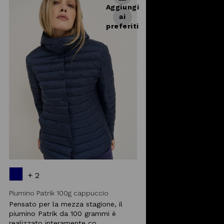
Aggiungi
ai
preferiti
+ 2
Piumino Patrik 100g cappuccio
Pensato per la mezza stagione, il
piumino Patrik da 100 grammi è
realizzato interamente co ...