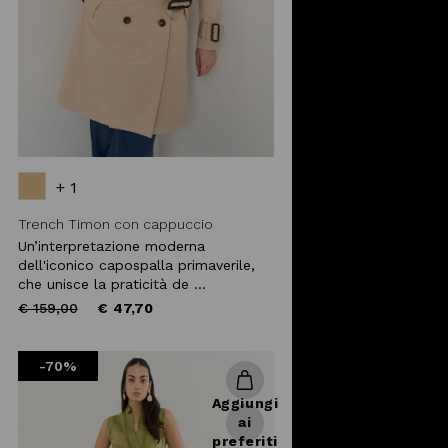
+ 1
Trench Timon con cappuccio
Un’interpretazione moderna
dell'iconico capospalla primaverile,
che unisce la praticità de ...
Price
to
€ 159,00
€ 47,70
reduced
from
-70%
Aggiungi
ai
preferiti