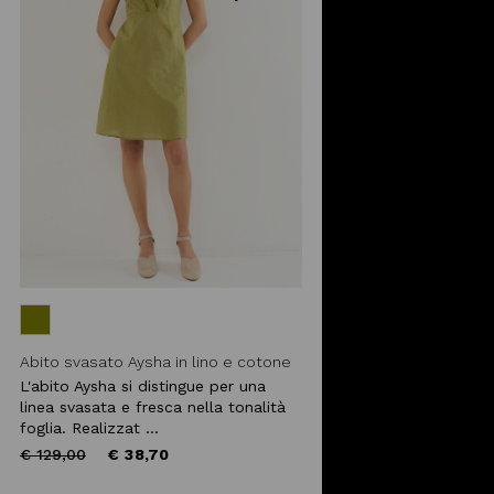
Abito svasato Aysha in lino e cotone
L'abito Aysha si distingue per una
linea svasata e fresca nella tonalità
foglia. Realizzat ...
Price
to
€ 129,00
€ 38,70
reduced