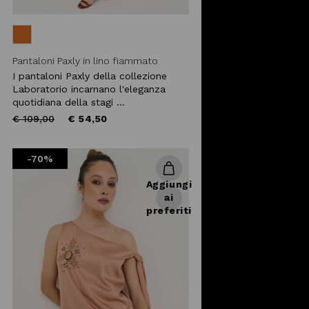
Pantaloni Paxly in lino fiammato
I pantaloni Paxly della collezione
Laboratorio incarnano l'eleganza
quotidiana della stagi ...
Price
to
€ 109,00
€ 54,50
reduced
from
-70%
Aggiungi
ai
preferiti