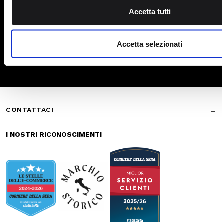
Marsupi
Pagamenti
Spedizione
sicuri
veloce
Reso gratuito in
Supporto
store
garantito
Iscriviti alla newsletter
ISCRIVITI