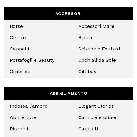
DAI UN‘OCCHIATA
ALLA NOSTRA
COLLEZIONE
ONLINE!
ACCESSORI
Borse
Accessori
Mare
Cinture
Bijoux
Cappelli
Sciarpe e
Foulard
Portafogli
Occhiali
e Beauty
da Sole
Uso responsabile dei dati
10% DI SCONTO
Noi e
i nostri 1022 partner
trattiamo i vostri dati personali, 
Ombrelli
Gift box
Chiudi