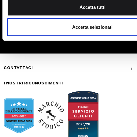
Marsupi
Pagamenti
Spedizione
sicuri
veloce
Reso gratuito in
Supporto
store
garantito
Iscriviti alla newsletter
ISCRIVITI