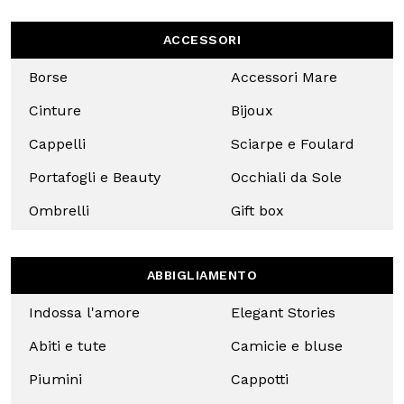
DAI UN‘OCCHIATA
ALLA NOSTRA
COLLEZIONE
ONLINE!
ACCESSORI
Borse
Accessori
Mare
Cinture
Bijoux
Cappelli
Sciarpe e
Foulard
Portafogli
Occhiali
e Beauty
da Sole
Uso responsabile dei dati
Noi e
i nostri 1022 partner
trattiamo i vostri dati personali, 
Ombrelli
Gift box