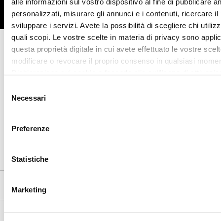
alle informazioni sul vostro dispositivo al fine di pubblicare 
Facebook
Instagram
Twitter
personalizzati, misurare gli annunci e i contenuti, ricercare il
sviluppare i servizi. Avete la possibilità di scegliere chi utilizz
quali scopi. Le vostre scelte in materia di privacy sono applic
questa proprietà digitale in cui avete effettuato le vostre scel
CONTATTACI
modificare o revocare il proprio consenso in qualsiasi momen
Dichiarazione sui cookie o facendo clic sull'icona di attivazio
I NOSTRI RICONOSCIMENTI
Selezione
Con il tuo consenso, vorremmo anche:
Necessari
del
raccogliere informazioni sulla tua posizione geografic
consenso
un'approssimazione di qualche metro,
Preferenze
Identificare il tuo dispositivo, scansionandolo attivame
caratteristiche specifiche (impronte digitali).
Statistiche
Approfondisci come vengono elaborati i tuoi dati personali e 
preferenze nella
sezione dettagli
. Puoi modificare o ritirare 
SUPPORTO CLIENTI
qualsiasi momento dalla Dichiarazione sui cookie.
Marketing
Utilizziamo i cookie per personalizzare contenuti ed annunci, 
CHI SIAMO
funzionalità dei social media e per analizzare il nostro traffi