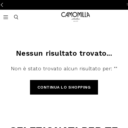
SP
Camomilla Italia®
Open mobile navigation
Toggle mobile search
Nessun risultato trovato...
Non è stato trovato alcun risultato per: ""
CONTINUA LO SHOPPING