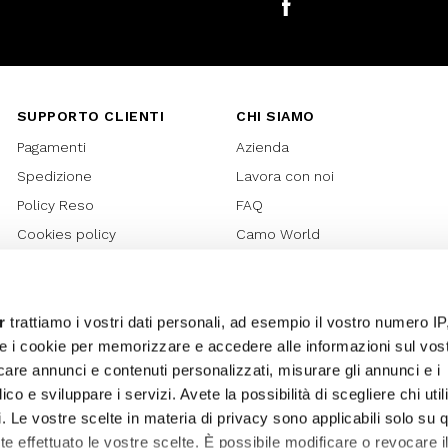
Facebook
SUPPORTO CLIENTI
CHI SIAMO
Pagamenti
Azienda
Spedizione
Lavora con noi
Policy Reso
FAQ
Cookies policy
Camo World
Richiesta Reso
Rubriche
Regolamento Gift Card
Bilancio di sostenibilità 2021
Regolamento Promozioni
Bilancio di sostenibilità 2022
r
trattiamo i vostri dati personali, ad esempio il vostro numero IP
e i cookie per memorizzare e accedere alle informazioni sul vos
Lover Card
licare annunci e contenuti personalizzati, misurare gli annunci e i
Regolamento My Lovely
ico e sviluppare i servizi. Avete la possibilità di scegliere chi util
Garden
pi. Le vostre scelte in materia di privacy sono applicabili solo su 
Privacy
ete effettuato le vostre scelte. È possibile modificare o revocare i