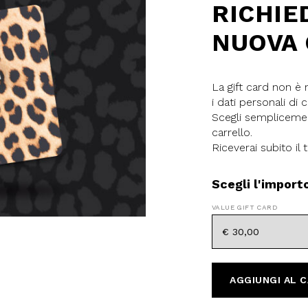
RICHIE
NUOVA 
La gift card non è 
i dati personali di c
Scegli semplicemen
carrello.
 SCONTO
Riceverai subito il 
mo acquisto!
Scegli l'import
 Camomilla Italia e accedi
e offerte riservate.
VALUE GIFT CARD
AGGIUNGI AL 