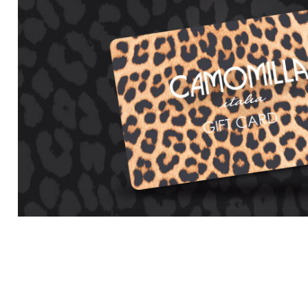
10% DI
sul tuo pri
Entra nella Community di
ai nostri consigli 
NOME
COGNOME