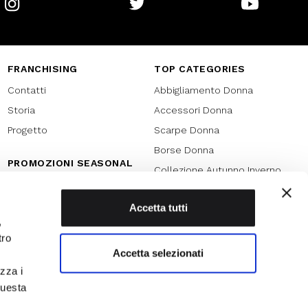
Instagram
Twitter
Youtube
FRANCHISING
TOP CATEGORIES
Contatti
Abbigliamento Donna
Storia
Accessori Donna
Progetto
Scarpe Donna
Borse Donna
PROMOZIONI SEASONAL
Collezione Autunno Inverno
Black friday
Collezione Primavera Estate
Natale
Accetta tutti
SPECIAL PROMOTION
,
Armocromia
Saldi
tro
Saldi 70%
Accetta selezionati
izza i
Saldi 60%
questa
Saldi 50%
l