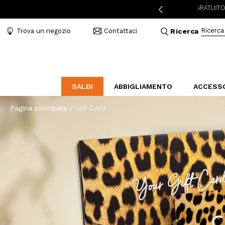
IZIONE A 3,95€ PER ORDINI SUPERIORI A 49€
RESO GRATUITO IN STOR
Ricerca
Trova un negozio
Contattaci
Ricerca
SALDI
ABBIGLIAMENTO
ACCESS
Pagina principale
Gift Card
LABORATORIO
BAL
B
CATEGORIE
CATEGORIE
CATEGORIE
Indossa l'amore
Borse
Mocassini
Elegant Stories
Accessori Mare
Sandali
Abiti e tute
Cinture
Sneakers
Camicie e bluse
Bijoux
Piumini
Cappelli
Cappotti
Sciarpe e Foulard
Giubbini
Portafogli e Beauty