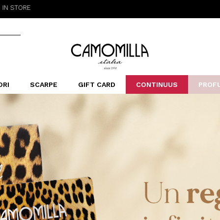
E
Camomilla Italia®
ORI
SCARPE
GIFT CARD
CONTINUUS
PROF
LERINE&MOCASSINI
ORSE
LEOPARDIER
SANDALI
FOULARD
ARCHIVIO
SNE
B
CATEGORIE
Saldi -70%
Saldi -50%
Saldi -40%
Saldi -30%