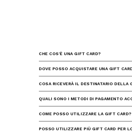
EMAIL
Con la creazione del tuo pro
compreso la nostra Privacy 
My Lovely Garden e di esse
CHE COS'È UNA GIFT CARD?
QUESTO SITO È PROTETTO DA RECAPTC
PRIVACY
E
TERMINI DI SERVIZIO
GOOG
DOVE POSSO ACQUISTARE UNA GIFT CAR
ISCR
COSA RICEVERÀ IL DESTINATARIO DELLA 
QUALI SONO I METODI DI PAGAMENTO ACC
COME POSSO UTILIZZARE LA GIFT CARD?
POSSO UTILIZZARE PIÙ GIFT CARD PER 