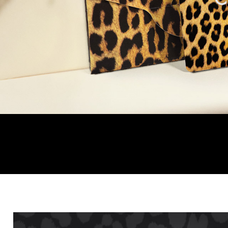
Giacche
Occhiali da Sole
Gilet
Ombrelli
Maglie
Gift box
Cardigan
Pantaloni
Jeans
Gonne
Bermuda
Top
T-Shirt
Tailleur
Trench