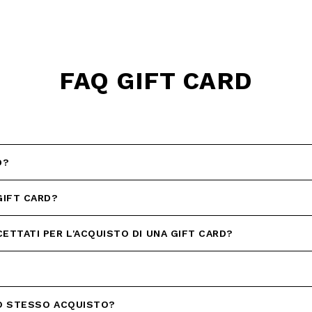
FAQ GIFT CARD
filo, confermi di aver letto e
Policy e il nostro Regolamento
re maggiorenne.
HA E SI APPLICANO LE NORME SULLA
LE.
D?
IVITI
GIFT CARD?
ETTATI PER L'ACQUISTO DI UNA GIFT CARD?
LO STESSO ACQUISTO?