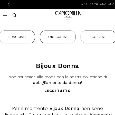
SPEDIZIONE GRATUITA D
Camomilla Italia®
Open mobile navigation
Toggle mobile search
BRACCIALI
ORECCHINI
COLLANE
Bijoux Donna
Non rinunciare alla moda con la nostra collezione di
abbigliamento da donna
!
LEGGI TUTTO
Per il momento
Bijoux Donna
non sono
disponibili. Dai un’occhiata al resto di
Accessori