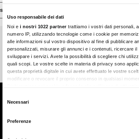
SHOP INFO
Uso responsabile dei dati
Noi e
i nostri 1022 partner
trattiamo i vostri dati personali, 
numero IP, utilizzando tecnologie come i cookie per memori
alle informazioni sul vostro dispositivo al fine di pubblicare 
Pagamenti sicuri
Spedizione veloce
personalizzati, misurare gli annunci e i contenuti, ricercare il
sviluppare i servizi. Avete la possibilità di scegliere chi utilizz
quali scopi. Le vostre scelte in materia di privacy sono applic
questa proprietà digitale in cui avete effettuato le vostre scel
Reso gratuito in store
Supporto garantito
modificare o revocare il proprio consenso in qualsiasi momen
Dichiarazione sui cookie o facendo clic sull'icona di attivazio
Iscriviti alla newsletter
Selezione
Con il tuo consenso, vorremmo anche:
Necessari
del
ISCRIVITI
raccogliere informazioni sulla tua posizione geografic
consenso
un'approssimazione di qualche metro,
Preferenze
Identificare il tuo dispositivo, scansionandolo attivame
caratteristiche specifiche (impronte digitali).
Facebook
Instagram
Twitter