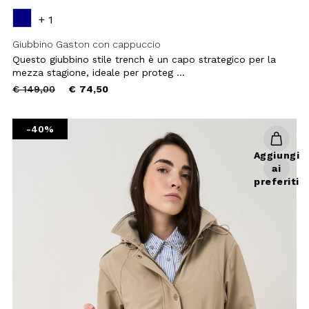
+ 1
Giubbino Gaston con cappuccio
Questo giubbino stile trench è un
capo strategico per la mezza
stagione, ideale per proteg ...
Price
to
€ 149,00
€ 89,40
reduced
from
-70%
Aggiungi
ai
preferiti