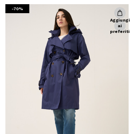
cosa fare? Vengono in nostro aiuto
giubbini e giubbotti, più lunghi o più
-70%
corti, con o senza cappuccio, a
seconda dei propri gusti. I giubbini
Aggiungi
da donna Camomilla Italia mostrano
ai
uno stile unico e tanto charme
preferiti
sempre con un occhio alla praticità
e alle tendenze moda. Texture
lucida o cotone leggero, bicolor o
tinta unita, a te la scelta del
giubbotto che fa per te. Abbinali a
una
gonna
e una
maglia elegante o
casual
oppure a
jeans
e top
floreale. Se vuoi tingere di dettagli
glam il tuo outfit giornaliero, scegli
una giacca di jeans: più corta o più
lunga, a seconda dei gusti, ma
sempre in grado di coniugare
praticità ad elementi sofisticati con
+ 1
uno sguardo attento allo streetstyle.