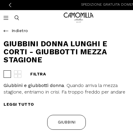
SPEDIZIONE GRATUITA DOMENICA E LUNEDI
Camomilla Italia®
Open mobile navigation
Toggle mobile search
Indietro
GIUBBINI DONNA
LUNGHI E CORTI -
GIUBBOTTI MEZZA
STAGIONE
FILTRA
Visualizza 3 prodotti per riga
Visualizza 4 prodotti per riga
Giubbini e giubbotti donna
.
Quando arriva la mezza stagione,
entriamo in crisi. Fa troppo freddo
LEGGI TUTTO
per andare in giro con una t-shirt
ma anche troppo caldo per
avvolgersi in una
mantella
o
GIUBBINI
coprirsi con
un piumino
. E allora