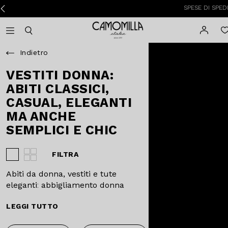
SPESE DI SPEDIZION
Camomilla Italia®
Open mobile navigation
Toggle mobile search
Indietro
VESTITI DONNA:
ABITI CLASSICI,
CASUAL, ELEGANTI
MA ANCHE
SEMPLICI E CHIC
FILTRA
Visualizza 3 prodotti per riga
Visualizza 4 prodotti per riga
Abiti da donna, vestiti e tute
eleganti
:
abbigliamento donna
fresco e semplice, un must-have di
LEGGI TUTTO
ogni guardaroba che si rispetti. Il
vestito è il capo di abbigliamento da