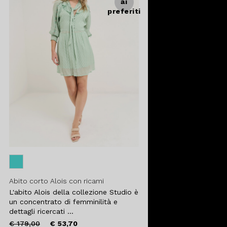
ai
preferiti
Abito corto Alois con ricami
L'abito Alois della collezione Studio è
un concentrato di femminilità e
dettagli ricercati ...
Price
to
€ 179,00
€ 53,70