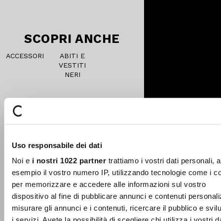
reduced
from
SCOPRI ANCHE
ACCESSORI
ABITI E
VESTITI
NERI
I MIGLIORI TIPS DI
STILE PER I TUOI
Uso responsabile dei dati
ACQUISTI
Noi e
i nostri 1022 partner
trattiamo i vostri dati personali, 
esempio il vostro numero IP, utilizzando tecnologie come i c
COME SI SCEGLIE LA TAGLIA
GIUSTA PER UN VESTITO
per memorizzare e accedere alle informazioni sul vostro
10% DI SCONTO
Chiudi
ONLINE?
dispositivo al fine di pubblicare annunci e contenuti personali
sul tuo primo acquisto!
misurare gli annunci e i contenuti, ricercare il pubblico e svi
COME SCEGLIERE UN ABITO
Entra nella Community di Camomilla Italia e
i servizi. Avete la possibilità di scegliere chi utilizza i vostri d