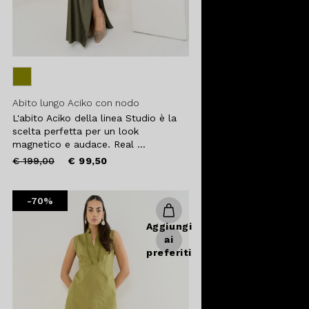
Abito lungo Aciko con nodo
L'abito Aciko della linea Studio è la
scelta perfetta per un look
magnetico e audace. Real ...
Price
to
€ 199,00
€ 99,50
reduced
from
-70%
Aggiungi
ai
preferiti