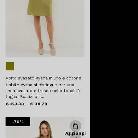
Abito svasato Aysha in lino e cotone
L'abito Aysha si distingue per una
linea svasata e fresca nella tonalità
foglia. Realizzat ...
Price
to
€ 129,00
€ 38,70
reduced
from
-70%
Aggiungi