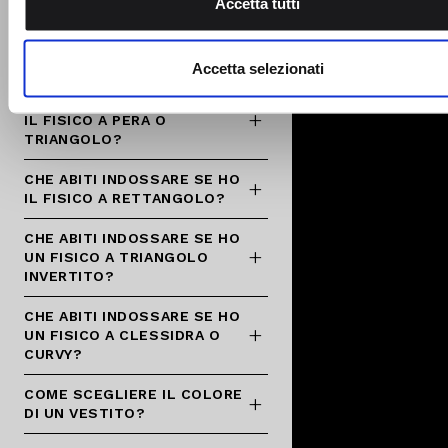
COLLEZIONE?
Accetta tutti
traffico. Condividiamo inoltre informazioni sul modo in cui utili
nostro sito con i nostri partner che si occupano di analisi dei 
CHE ABITI INDOSSARE SE HO
web, pubblicità e social media, i quali potrebbero combinarle
IL FISICO A MELA?
Accetta selezionati
altre informazioni che ha fornito loro o che hanno raccolto da
CHE ABITI INDOSSARE SE HO
utilizzo dei loro servizi.
IL FISICO A PERA O
TRIANGOLO?
CHE ABITI INDOSSARE SE HO
IL FISICO A RETTANGOLO?
CHE ABITI INDOSSARE SE HO
UN FISICO A TRIANGOLO
INVERTITO?
CHE ABITI INDOSSARE SE HO
UN FISICO A CLESSIDRA O
CURVY?
COME SCEGLIERE IL COLORE
DI UN VESTITO?