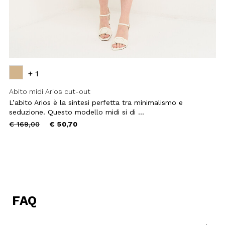
+ 1
Abito midi Arios cut-out
L’abito Arios è la sintesi perfetta tra minimalismo e
seduzione. Questo modello midi si di ...
Price
to
€ 169,00
€ 50,70
reduced
from
FAQ