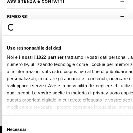
ASSISTENZA & CONTATTI
RIMBORSI
RESI
SHOP INFO
Uso responsabile dei dati
Noi e
i nostri 1022 partner
trattiamo i vostri dati personali, 
numero IP, utilizzando tecnologie come i cookie per memori
alle informazioni sul vostro dispositivo al fine di pubblicare 
personalizzati, misurare gli annunci e i contenuti, ricercare il
sviluppare i servizi. Avete la possibilità di scegliere chi utilizz
quali scopi. Le vostre scelte in materia di privacy sono applic
Pagamenti sicuri
Spedizione veloce
questa proprietà digitale in cui avete effettuato le vostre scel
modificare o revocare il proprio consenso in qualsiasi momen
Dichiarazione sui cookie o facendo clic sull'icona di attivazio
Reso gratuito in store
Supporto garantito
Selezione
Con il tuo consenso, vorremmo anche:
Necessari
del