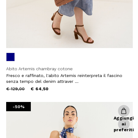
Abito Artemis chambray cotone
Fresco e raffinato, l'abito Artemis reinterpreta il fascino
senza tempo del denim attraver ...
Price
to
€ 129,00
€ 64,50
reduced
from
-50%
Aggiungi
ai
preferiti