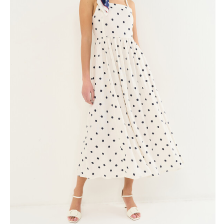
10% DI
sul tuo pri
Entra nella Community di
ai nostri consigli 
NOME