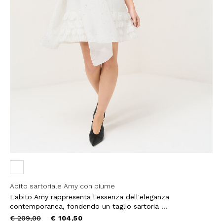
Abito sartoriale Amy con piume
L'abito Amy rappresenta l'essenza dell'eleganza
contemporanea, fondendo un taglio sartoria ...
Price
to
€ 209,00
€ 104,50