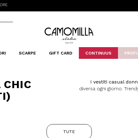
Camomilla Italia®
ORI
SCARPE
GIFT CARD
CONTINUUS
PROF
LERINE&MOCASSINI
ORSE
LEOPARDIER
SANDALI
FOULARD
ARCHIVIO
SNE
B
CATEGORIE
L CHIC
I vestiti casual don
Saldi -70%
diversa ogni giorno. Trendy
Saldi -50%
I)
delle stagioni. Sceg
Saldi -40%
Qualunque sia il tuo
Saldi -30%
casual che hai scelto pe
amiche all'aperitivo. C
delle donne di og
aggiungono le collezioni 
TUTE
gusto del momento, 