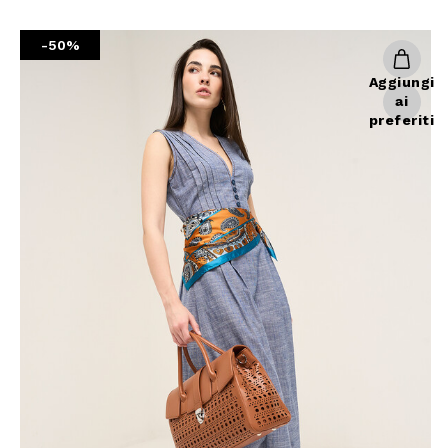
Giacche
Occhiali da Sole
Gilet
Ombrelli
-50%
Maglie
Gift box
Aggiungi
Cardigan
ai
preferiti
Pantaloni
Jeans
Gonne
Bermuda
Top
T-Shirt
Tailleur
Trench