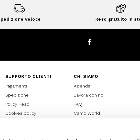
pedizione veloce
Reso gratuito in st
Facebook
SUPPORTO CLIENTI
CHI SIAMO
Pagamenti
Azienda
Spedizione
Lavora con noi
Policy Reso
FAQ
Cookies policy
Camo World
Richiesta Reso
Rubriche
Regolamento Gift Card
Bilancio di sostenibilità 2021