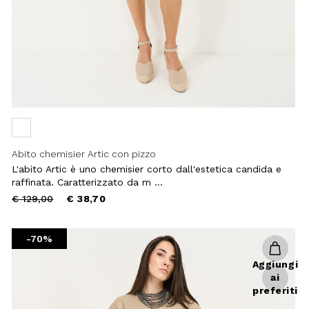
Abito chemisier Artic con pizzo
L'abito Artic è uno chemisier corto dall'estetica candida e
raffinata. Caratterizzato da m ...
Price
to
€ 129,00
€ 38,70
reduced
from
-70%
Aggiungi
ai
preferiti