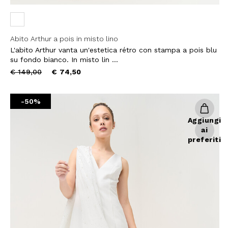
COGNOME
Abito Arthur a pois in misto lino
L'abito Arthur vanta un'estetica rétro con stampa a pois blu
su fondo bianco. In misto lin ...
Price
to
€ 149,00
€ 74,50
EMAIL
reduced
from
-50%
Con la creazione del tuo pro
Aggiungi
compreso la nostra Privacy 
ai
My Lovely Garden e di esse
preferiti
QUESTO SITO È PROTETTO DA RECAPTC
PRIVACY
E
TERMINI DI SERVIZIO
GOOG
ISCR