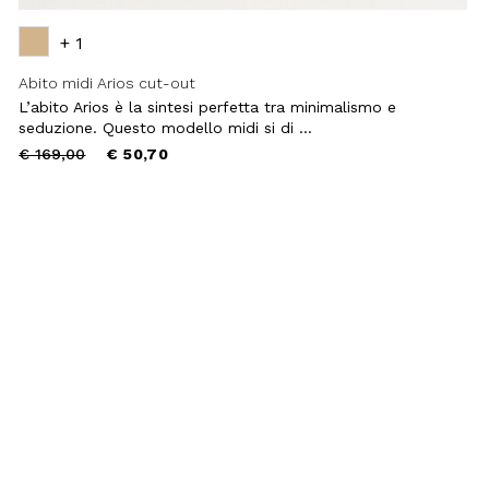
+ 1
Abito midi Arios cut-out
L’abito Arios è la sintesi perfetta tra minimalismo e
seduzione. Questo modello midi si di ...
Price
to
€ 169,00
€ 50,70
reduced
from