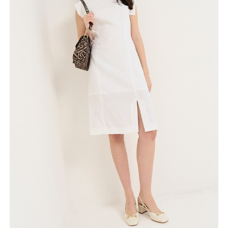
 SCONTO
mo acquisto!
 Camomilla Italia e accedi
e offerte riservate.