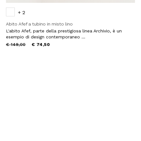
+ 2
Abito Afef a tubino in misto lino
L'abito Afef, parte della prestigiosa linea Archivio, è un
esempio di design contemporaneo ...
Price
to
€ 149,00
€ 74,50
reduced
from
filo, confermi di aver letto e
Policy e il nostro Regolamento
re maggiorenne.
HA E SI APPLICANO LE NORME SULLA
LE.
IVITI