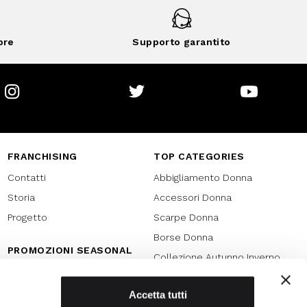
ore
Supporto garantito
Instagram
Twitter
Youtube
FRANCHISING
TOP CATEGORIES
Contatti
Abbigliamento Donna
Storia
Accessori Donna
Progetto
Scarpe Donna
Borse Donna
PROMOZIONI SEASONAL
Collezione Autunno Inverno
Black friday
Collezione Primavera Estate
Natale
Accetta tutti
SPECIAL PROMOTION