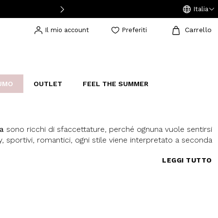
Italia
Carrello
Il mio account
Preferiti
UMO
OUTLET
FEEL THE SUMMER
AKERS
IJOUX
STUDIO
na
sono ricchi di sfaccettature, perché ognuna vuole sentirsi
, sportivi, romantici, ogni stile viene interpretato a seconda
li un look casual, ma sempre contemporaneo e mai scontato.
LEGGI TUTTO
 stile, basta un piccolo accessorio per trasformare il vestito
r andare in ufficio in un outfit trendy per incontrarti con le
amomilla Italia è un marchio da sempre attento alle esigenze
gi, disegnando abiti adatti a tutti i gusti. Agli abiti eleganti si
di pantaloni, accessori e capispalla che sanno interpretare il
ispirano per renderti libera di cambiare look ogni giorno e