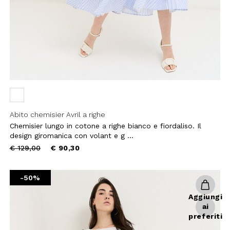
Abito chemisier Avril a righe
Chemisier lungo in cotone a righe bianco e fiordaliso. Il
design giromanica con volant e g ...
Price
to
€ 129,00
€ 90,30
reduced
from
-50%
Aggiungi
ai
preferiti