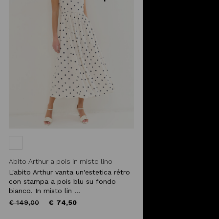
Abito Arthur a pois in misto lino
L'abito Arthur vanta un'estetica rétro
con stampa a pois blu su fondo
bianco. In misto lin ...
Price
to
€ 149,00
€ 74,50
reduced