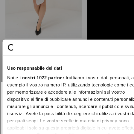
Abito sartoriale Amy con piume
L'abito Amy rappresenta l'essenza
Uso responsabile dei dati
dell'eleganza contemporanea,
fondendo un taglio sartoria ...
Noi e
i nostri 1022 partner
trattiamo i vostri dati personali, 
Price
to
€ 209,00
€ 104,50
esempio il vostro numero IP, utilizzando tecnologie come i c
reduced
per memorizzare e accedere alle informazioni sul vostro
10% DI SCONTO
Chiudi
from
dispositivo al fine di pubblicare annunci e contenuti personali
-70%
sul tuo primo acquisto!
misurare gli annunci e i contenuti, ricercare il pubblico e svi
Aggiungi
Entra nella Community di Camomilla Italia e
i servizi. Avete la possibilità di scegliere chi utilizza i vostri d
ai
accedi ai nostri consigli e offerte riservate.
per quali scopi. Le vostre scelte in materia di privacy sono
preferiti
applicabili solo su questa proprietà digitale in cui avete effett
NOME
COGNOME