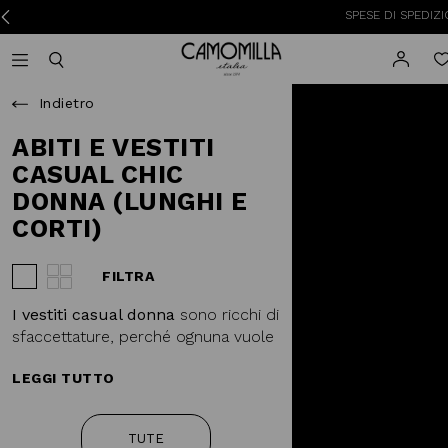
SPESE DI SPEDIZIONE A 3,
Camomilla Italia®
Open mobile navigation
Toggle mobile search
Indietro
ABITI E VESTITI
CASUAL CHIC
DONNA (LUNGHI E
CORTI)
FILTRA
Visualizza 3 prodotti per riga
Visualizza 4 prodotti per riga
I vestiti casual donna
sono ricchi di
sfaccettature, perché ognuna vuole
sentirsi diversa ogni giorno. Trendy,
LEGGI TUTTO
sportivi, romantici, ogni stile viene
interpretato a seconda delle
stagioni. Scegli un look casual, ma
TUTE
sempre contemporaneo e mai