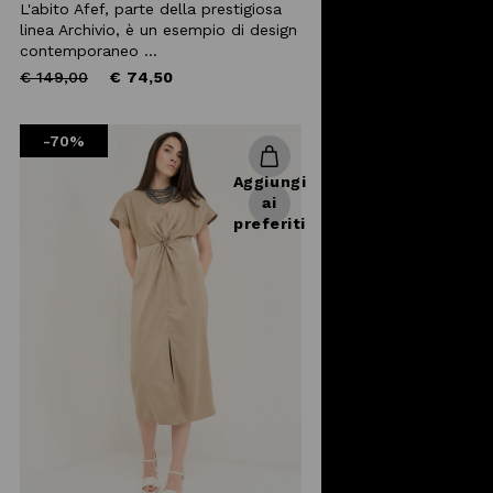
L'abito Afef, parte della prestigiosa
linea Archivio, è un esempio di design
contemporaneo ...
Price
to
€ 149,00
€ 74,50
reduced
from
-70%
Aggiungi
ai
preferiti