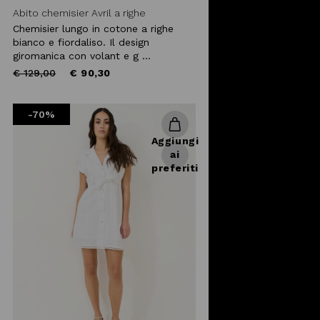
che ami. Compra
online
Abito chemisier Avril a righe
l'abbigliamento da donna
che più
Chemisier lungo in cotone a righe
ti rappresenta!
bianco e fiordaliso. Il design
giromanica con volant e g ...
Price
to
€ 129,00
€ 90,30
reduced
from
-70%
Aggiungi
ai
preferiti