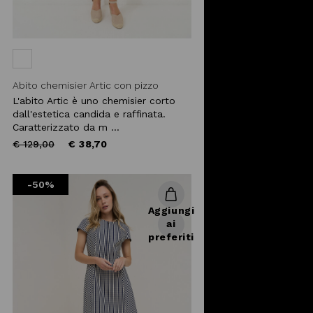
Abito chemisier Artic con pizzo
L'abito Artic è uno chemisier corto
dall'estetica candida e raffinata.
Caratterizzato da m ...
Price
to
€ 129,00
€ 38,70
reduced
from
-50%
Aggiungi
ai
preferiti