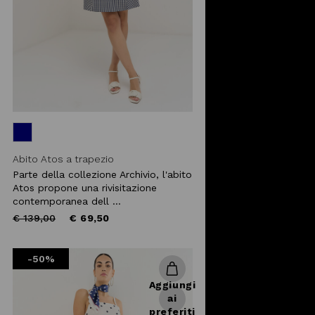
Abito Atos a trapezio
Parte della collezione Archivio, l'abito
Atos propone una rivisitazione
contemporanea dell ...
Price
to
€ 139,00
€ 69,50
reduced
from
-50%
Aggiungi
ai
preferiti