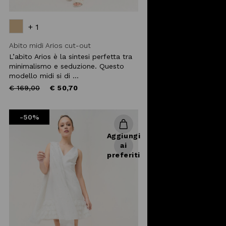
+ 1
Abito midi Arios cut-out
L’abito Arios è la sintesi perfetta tra
minimalismo e seduzione. Questo
modello midi si di ...
Price
to
€ 169,00
€ 50,70
reduced
from
-50%
Aggiungi
ai
preferiti