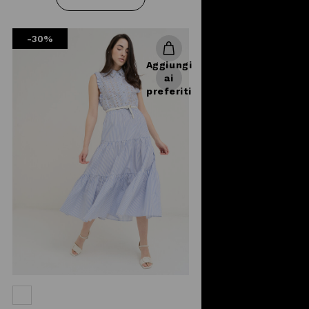
scontato. Qualunque sia il tuo stile,
basta un piccolo accessorio per
-30%
trasformare il vestito casual che hai
scelto per andare in ufficio in un
Aggiungi
outfit trendy per incontrarti con le
ai
amiche all'aperitivo. Camomilla Italia
preferiti
è un marchio da sempre attento
alle esigenze delle donne di oggi,
disegnando abiti adatti a tutti i gusti.
Agli abiti eleganti si aggiungono le
collezioni di pantaloni, accessori e
capispalla che sanno interpretare il
gusto del momento, ispirano per
renderti libera di cambiare look ogni
giorno e sentirti sempre te stessa.
Scopri le
collezioni Camomilla
Italia
nei nostri punti vendita e sul
nostro store online, perché ogni
occasione è buona per fare
shopping senza rinunciare alla moda