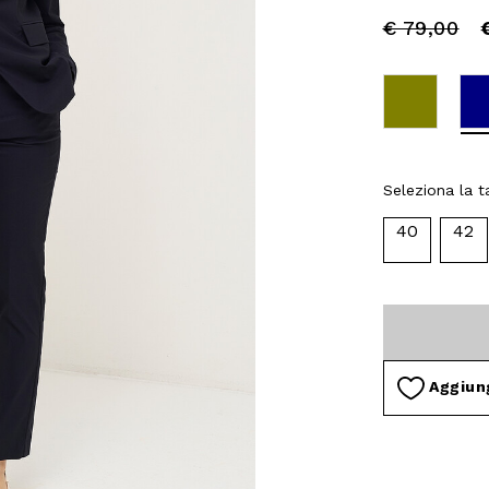
Price
to
€ 79,00
reduced
from
Seleziona la ta
40
42
Aggiung