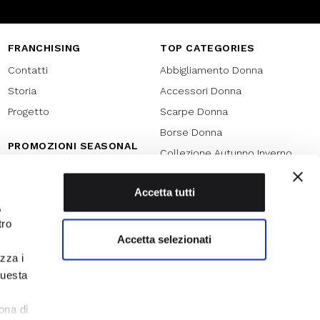
FRANCHISING
TOP CATEGORIES
Contatti
Abbigliamento Donna
Storia
Accessori Donna
Progetto
Scarpe Donna
Borse Donna
PROMOZIONI SEASONAL
Collezione Autunno Inverno
Black friday
Collezione Primavera Estate
Natale
Accetta tutti
SPECIAL PROMOTION
,
Armocromia
Saldi
tro
Saldi 70%
Accetta selezionati
izza i
Saldi 60%
questa
Saldi 50%
l
Saldi 40%
ona di