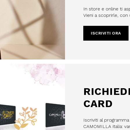
In store e online ti as
Vieni a scoprirle, co
ISCRIVITI ORA
filo, confermi di aver letto e
Policy e il nostro Regolamento
re maggiorenne.
HA E SI APPLICANO LE NORME SULLA
LE.
IVITI
RICHIED
CARD
Iscriviti al programm
CAMOMILLA italia: vant