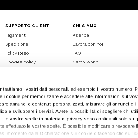
SUPPORTO CLIENTI
CHI SIAMO
Pagamenti
Azienda
Spedizione
Lavora con noi
Policy Reso
FAQ
Cookies policy
Camo World
Richiesta Reso
Rubriche
Regolamento Gift Card
Bilancio di sostenibilità 2021
Regolamento Promozioni
Bilancio di sostenibilità 2022
r
trattiamo i vostri dati personali, ad esempio il vostro numero IP
e i cookie per memorizzare e accedere alle informazioni sul vos
Lover Card
licare annunci e contenuti personalizzati, misurare gli annunci e i
Regolamento My Lovely
ico e sviluppare i servizi. Avete la possibilità di scegliere chi util
Garden
pi. Le vostre scelte in materia di privacy sono applicabili solo su 
Privacy
ete effettuato le vostre scelte. È possibile modificare o revocare i
Termini e Condizioni
asi momento dalla Dichiarazione sui cookie o facendo clic sull'ic