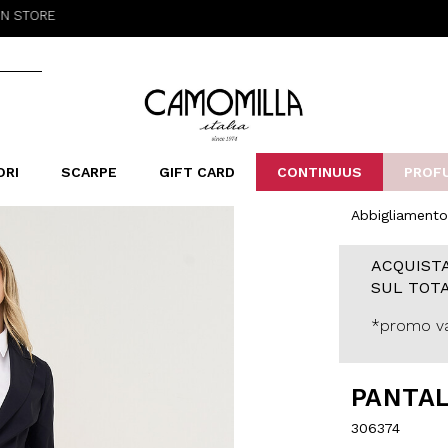
Camomilla Italia®
ORI
SCARPE
GIFT CARD
CONTINUUS
PROF
Abbigliamento
LERINE&MOCASSINI
ORSE
LEOPARDIER
SANDALI
FOULARD
ARCHIVIO
SNE
B
CATEGORIE
ACQUISTA
Saldi -70%
SUL TOTA
Saldi -50%
Saldi -40%
*promo va
Saldi -30%
PANTAL
306374