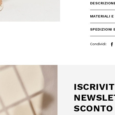
DESCRIZION
MATERIALI E
SPEDIZIONI 
Condividi:
 SCONTO
mo acquisto!
 Camomilla Italia e accedi
e offerte riservate.
ISCRIVIT
NEWSLE
SCONTO 