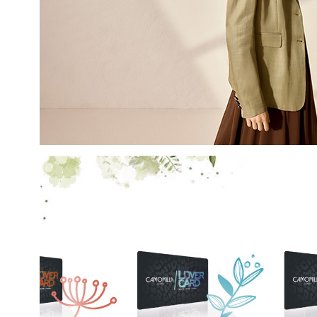
EMAIL
Con la creazione del tuo pro
compreso la nostra Privacy 
My Lovely Garden e di esse
QUESTO SITO È PROTETTO DA RECAPTC
PRIVACY
E
TERMINI DI SERVIZIO
GOOG
ISCR