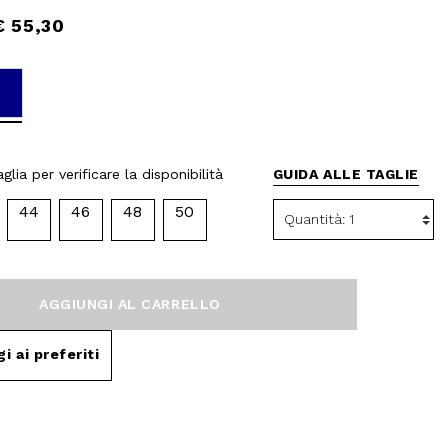
€ 55,30
selected
glia per verificare la disponibilità
GUIDA ALLE TAGLIE
44
46
48
50
AGGIUNGI AL CARRELLO
i ai preferiti