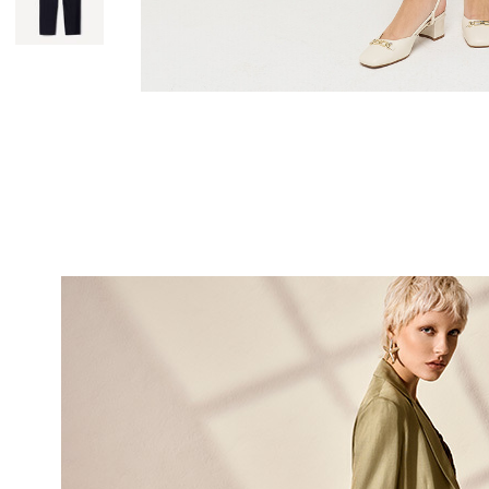
10% DI
sul tuo pri
Entra nella Community di
ai nostri consigli 
NOME
COGNOME