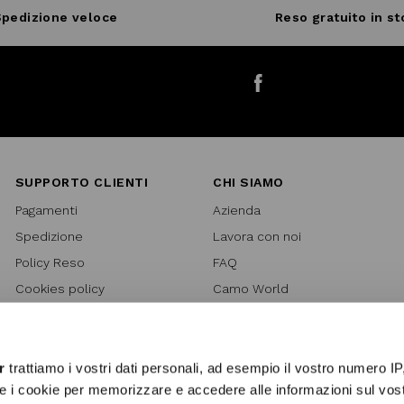
pedizione veloce
Reso gratuito in st
Facebook
SUPPORTO CLIENTI
CHI SIAMO
Pagamenti
Azienda
Spedizione
Lavora con noi
Policy Reso
FAQ
Cookies policy
Camo World
Richiesta Reso
Rubriche
Regolamento Gift Card
Bilancio di sostenibilità 2021
Regolamento Promozioni
Bilancio di sostenibilità 2022
r
trattiamo i vostri dati personali, ad esempio il vostro numero IP
e i cookie per memorizzare e accedere alle informazioni sul vos
Lover Card