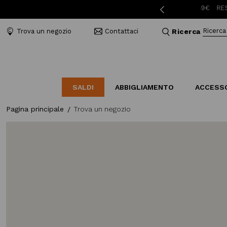
SPESE DI SPEDIZIONE A 3,95€ PER ORDINI SUPERIORI A 49€
RESO GRA
Ricerca
Trova un negozio
Contattaci
Ricerca
SALDI
ABBIGLIAMENTO
ACCESS
Pagina principale
Trova un negozio
LABORATORIO
BAL
B
CATEGORIE
CATEGORIE
CATEGORIE
Indossa l'amore
Borse
Mocassini
Elegant Stories
Accessori Mare
Sandali
Abiti e tute
Cinture
Sneakers
Camicie e bluse
Bijoux
Piumini
Cappelli
Cappotti
Sciarpe e Foulard
Giubbini
Portafogli e Beauty