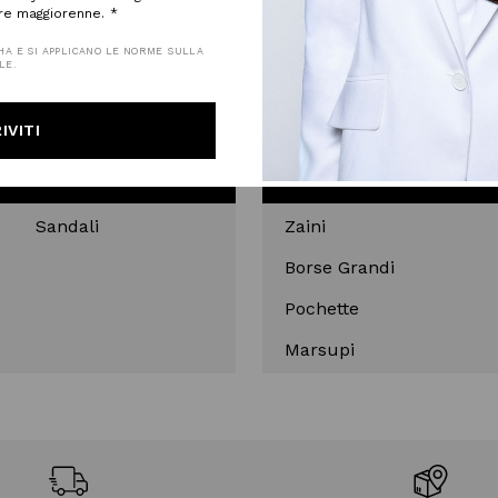
re maggiorenne.
Bermuda
HA E SI APPLICANO LE NORME SULLA
T-Shirt
LE.
Trench
IVITI
RPE
BO
Sandali
Zaini
Borse Grandi
Pochette
Marsupi