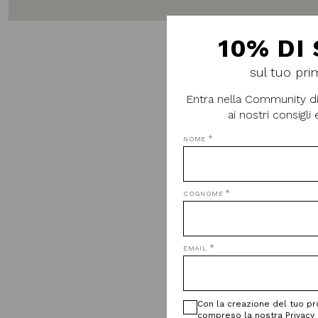
10% DI
DAI UN‘O
sul tuo pri
Entra nella Community di
ai nostri consigli 
ACCE
NOME
Borse
Cinture
COGNOME
Cappelli
Portafogli e Beauty
Ombrelli
EMAIL
Con la creazione del tuo pro
compreso la nostra Privacy 