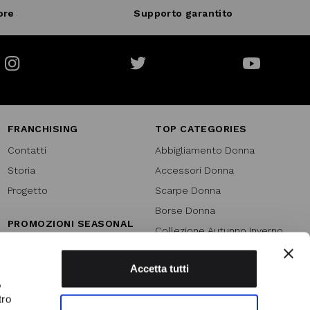
ore
Supporto garantito
Instagram
Twitter
Youtube
FRANCHISING
TOP CATEGORIES
Contatti
Abbigliamento Donna
Storia
Accessori Donna
Progetto
Scarpe Donna
Borse Donna
PROMOZIONI SEASONAL
Collezione Autunno Inverno
Black friday
Collezione Primavera Estate
Natale
Accetta tutti
SPECIAL PROMOTION
,
Armocromia
Saldi
tro