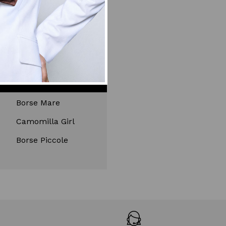
Top
Tailleur
RSE
Borse Mare
Camomilla Girl
Borse Piccole