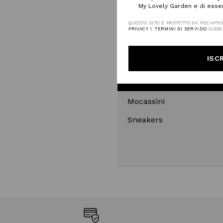
My Lovely Garden e di esse
QUESTO SITO È PROTETTO DA RECAPTC
PRIVACY
E
TERMINI DI SERVIZIO
GOOG
ISCR
SCA
Mocassini
Sneakers