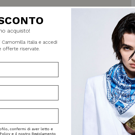
 SCONTO
CCHIATA ALLA NOSTRA COLLEZION
mo acquisto!
 Camomilla Italia e accedi
e offerte riservate.
SSORI
ABBIGL
Accessori Mare
Indossa l'amore
Bijoux
Abiti e tute
Sciarpe e Foulard
Piumini
Occhiali da Sole
Giubbini
Gift box
Gilet
Cardigan
Jeans
filo, confermi di aver letto e
Policy e il nostro Regolamento