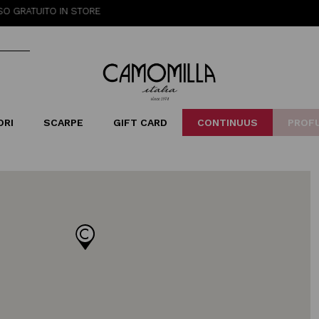
TUITO IN STORE
Camomilla Italia®
ORI
SCARPE
GIFT CARD
CONTINUUS
PROF
LERINE&MOCASSINI
ORSE
LEOPARDIER
SANDALI
FOULARD
ARCHIVIO
SNE
B
CATEGORIE
Saldi -70%
Saldi -50%
Saldi -40%
Saldi -30%