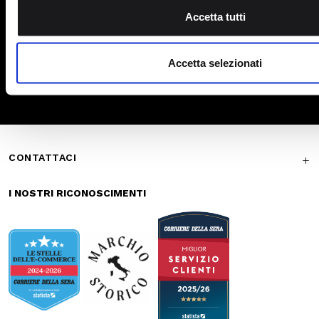
Pagamenti
Spedizione
sicuri
veloce
Reso gratuito in
Supporto
store
garantito
Iscriviti alla newsletter
ISCRIVITI