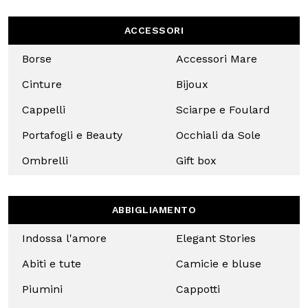
ALLA NOSTRA
COLLEZIONE
ONLINE!
ACCESSORI
Borse
Accessori
Mare
Cinture
Bijoux
Cappelli
Sciarpe e
Foulard
Portafogli
Occhiali
e Beauty
da Sole
Uso responsabile dei dati
Ombrelli
Gift box
Noi e
i nostri 1022 partner
trattiamo i vostri dati personali, 