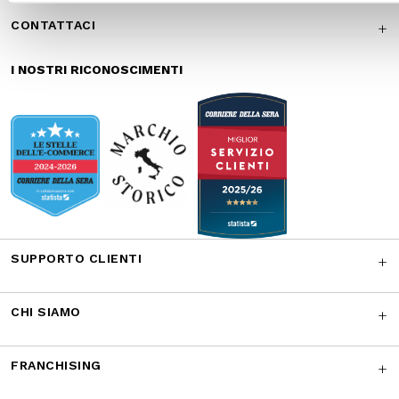
sicuri
veloce
Reso gratuito in
Supporto
store
garantito
Iscriviti alla newsletter
ISCRIVITI
Facebook
Instagram
Twitter
CONTATTACI
I NOSTRI RICONOSCIMENTI