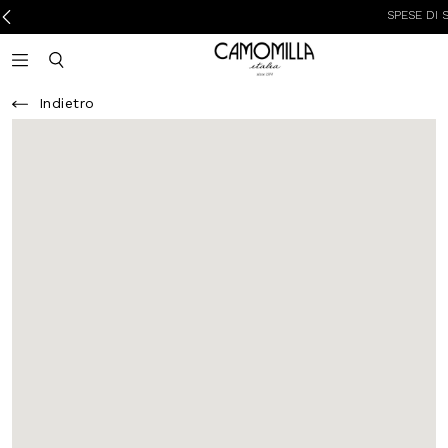
SPESE DI SPEDI
Camomilla Italia®
Open mobile navigation
Toggle mobile search
Indietro