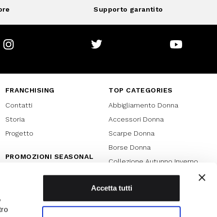
ore
Supporto garantito
Instagram
Twitter
Youtube
FRANCHISING
TOP CATEGORIES
Contatti
Abbigliamento Donna
Storia
Accessori Donna
Progetto
Scarpe Donna
Borse Donna
PROMOZIONI SEASONAL
Collezione Autunno Inverno
Black friday
Collezione Primavera Estate
Natale
Accetta tutti
SPECIAL PROMOTION
,
Armocromia
Saldi
tro