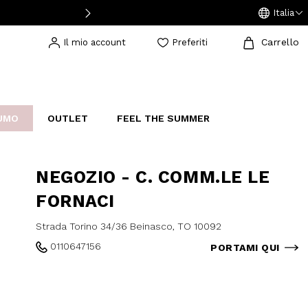
Italia
Carrello
Il mio account
Preferiti
UMO
OUTLET
FEEL THE SUMMER
AKERS
IJOUX
STUDIO
NEGOZIO - C. COMM.LE LE
FORNACI
Strada Torino 34/36 Beinasco, TO 10092
0110647156
PORTAMI QUI