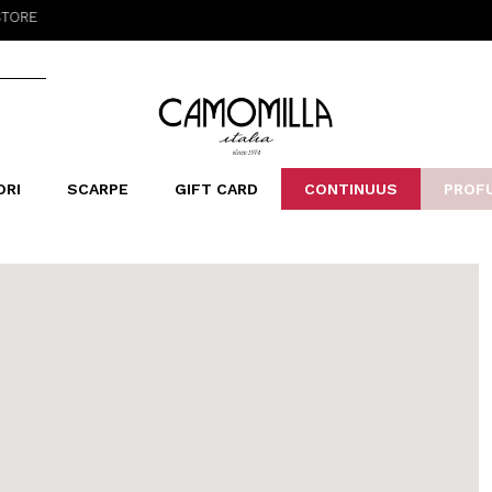
Camomilla Italia®
ORI
SCARPE
GIFT CARD
CONTINUUS
PROF
LERINE&MOCASSINI
ORSE
LEOPARDIER
SANDALI
FOULARD
ARCHIVIO
SNE
B
CATEGORIE
Saldi -70%
Saldi -50%
Saldi -40%
Saldi -30%