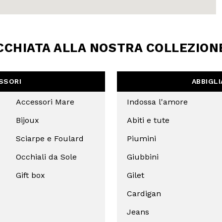
 SCONTO
mo acquisto!
CCHIATA ALLA NOSTRA COLLEZION
 Camomilla Italia e accedi
e offerte riservate.
SSORI
ABBIGL
Accessori Mare
Indossa l'amore
Bijoux
Abiti e tute
Sciarpe e Foulard
Piumini
Occhiali da Sole
Giubbini
Gift box
Gilet
Cardigan
filo, confermi di aver letto e
Policy e il nostro Regolamento
Jeans
re maggiorenne.