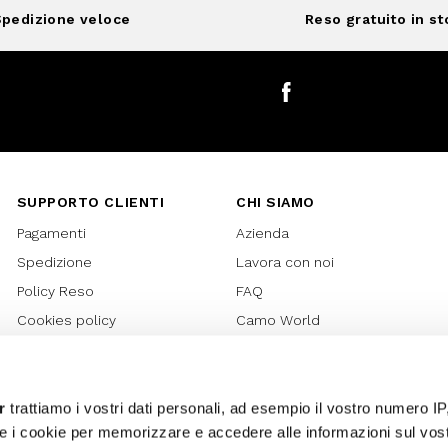
pedizione veloce
Reso gratuito in st
Facebook
SUPPORTO CLIENTI
CHI SIAMO
Pagamenti
Azienda
Spedizione
Lavora con noi
Policy Reso
FAQ
Cookies policy
Camo World
Richiesta Reso
Rubriche
Regolamento Gift Card
Bilancio di sostenibilità 2021
Regolamento Promozioni
Bilancio di sostenibilità 2022
r
trattiamo i vostri dati personali, ad esempio il vostro numero IP
e i cookie per memorizzare e accedere alle informazioni sul vos
Lover Card