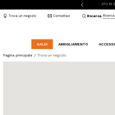
ZIONE A 3,95€ PER ORDINI SUPERIORI A 49€
RESO GRATUITO IN STORE
Ricerca
Trova un negozio
Contattaci
Ricerca
SALDI
ABBIGLIAMENTO
ACCESS
Pagina principale
Trova un negozio
LABORATORIO
BAL
B
CATEGORIE
CATEGORIE
CATEGORIE
Indossa l'amore
Borse
Mocassini
Elegant Stories
Accessori Mare
Sandali
Abiti e tute
Cinture
Sneakers
Camicie e bluse
Bijoux
Piumini
Cappelli
Cappotti
Sciarpe e Foulard
Giubbini
Portafogli e Beauty