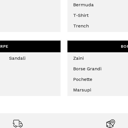
Bermuda
HA E SI APPLICANO LE NORME SULLA
LE.
T-Shirt
IVITI
Trench
RPE
BO
Sandali
Zaini
Borse Grandi
Pochette
Marsupi