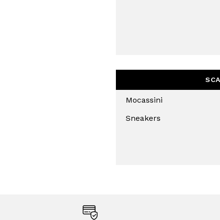
QUESTO SITO È PROTETTO DA RECAPTC
PRIVACY
E
TERMINI DI SERVIZIO
GOOG
ISCR
SCA
Mocassini
Sneakers