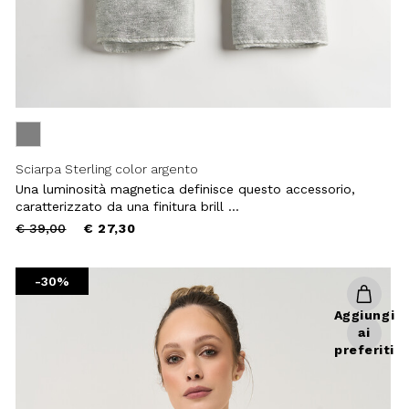
Sciarpa Sterling color argento
Una luminosità magnetica definisce questo accessorio,
caratterizzato da una finitura brill ...
Price
to
€ 39,00
€ 27,30
reduced
from
-30%
Aggiungi
ai
preferiti