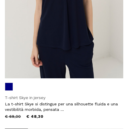
T-shirt Skye in jersey
La t-shirt Skye si distingue per una silhouette fluida e una
vestibilità morbida, pensata ...
Price
to
€ 69,00
€ 48,30
reduced
from