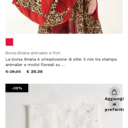
Borsa Briana animalier e fiori
La borsa Briana è un’esplosione di stile: il mix tra stampa
animalier e motivi floreali su ...
Price
to
€ 29,00
€ 20,30
reduced
from
-30%
Aggiungi
ai
preferiti