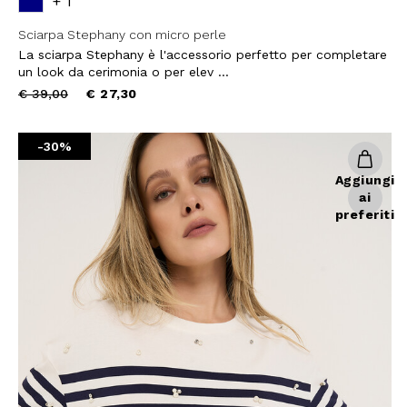
+ 1
Sciarpa Stephany con micro perle
La sciarpa Stephany è l'accessorio perfetto per completare
un look da cerimonia o per elev ...
Price
to
€ 39,00
€ 27,30
reduced
from
10% DI
-30%
Aggiungi
sul tuo pri
ai
preferiti
Entra nella Community di
ai nostri consigli 
NOME
COGNOME