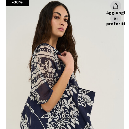
-30%
Giacche
Occhiali da Sole
Gilet
Ombrelli
Aggiungi
ai
Maglie
Gift box
preferiti
Cardigan
Pantaloni
Jeans
Gonne
Bermuda
Top
T-Shirt
Tailleur
Trench