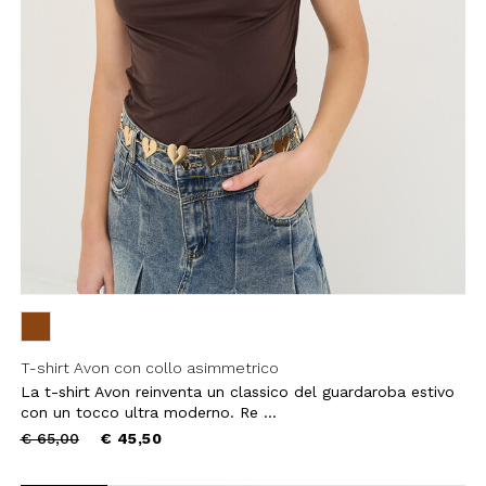
filo, confermi di aver letto e
Policy e il nostro Regolamento
re maggiorenne.
HA E SI APPLICANO LE NORME SULLA
LE.
IVITI
T-shirt Avon con collo asimmetrico
La t-shirt Avon reinventa un classico del guardaroba estivo
con un tocco ultra moderno. Re ...
Price
to
€ 65,00
€ 45,50
reduced
from