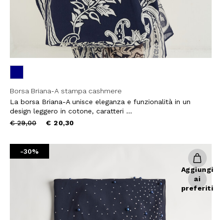
Borsa Briana-A stampa cashmere
La borsa Briana-A unisce eleganza e funzionalità in un
design leggero in cotone, caratteri ...
Price
to
€ 29,00
€ 20,30
reduced
from
-30%
Aggiungi
ai
preferiti