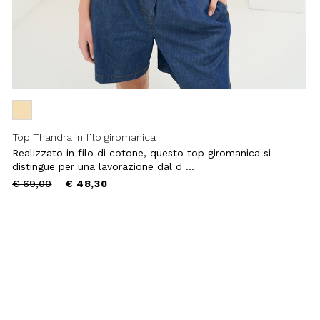
Top Thandra in filo giromanica
Realizzato in filo di cotone, questo top giromanica si
distingue per una lavorazione dal d ...
Price
to
€ 69,00
€ 48,30
reduced
from