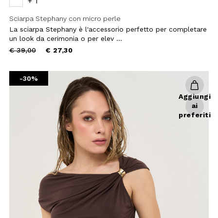
+ 1
Sciarpa Stephany con micro perle
La sciarpa Stephany è l'accessorio perfetto per completare
un look da cerimonia o per elev ...
Price
to
€ 39,00
€ 27,30
reduced
from
 SCONTO
-30%
Aggiungi
mo acquisto!
ai
preferiti
 Camomilla Italia e accedi
e offerte riservate.