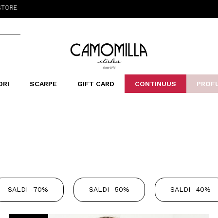
Camomilla Italia®
ORI
SCARPE
GIFT CARD
CONTINUUS
PROF
LERINE&MOCASSINI
ORSE
LEOPARDIER
SANDALI
FOULARD
ARCHIVIO
SNE
B
CATEGORIE
Saldi -70%
Saldi -50%
Saldi -40%
Saldi -30%
SALDI -70%
SALDI -50%
SALDI -40%