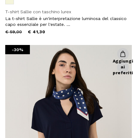
T-shirt Sallie con taschino lurex
La t-shirt Sallie è un'interpretazione luminosa del classico
capo essenziale per l'estate. ...
Price
to
€ 59,00
€ 41,30
reduced
from
-30%
Chiudi
Aggiungi
ai
preferiti