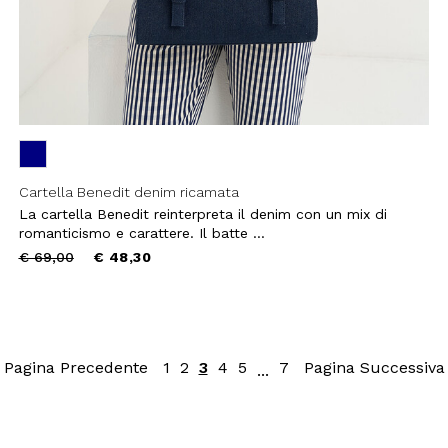
Cartella Benedit denim ricamata
La cartella Benedit reinterpreta il denim con un mix di
romanticismo e carattere. Il batte ...
Price
to
€ 69,00
€ 48,30
reduced
from
Pagina Precedente
1
2
3
4
5
7
Pagina Successiva
...