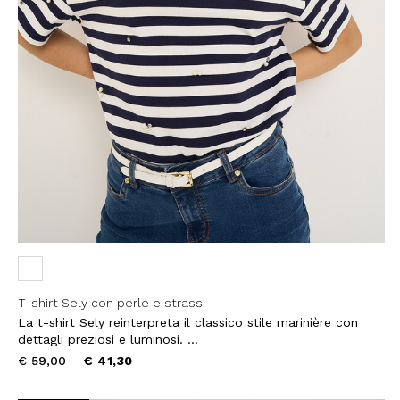
EMAIL
Con la creazione del tuo pro
compreso la nostra Privacy 
My Lovely Garden e di esse
QUESTO SITO È PROTETTO DA RECAPTC
PRIVACY
E
TERMINI DI SERVIZIO
GOOG
ISCR
T-shirt Sely con perle e strass
La t-shirt Sely reinterpreta il classico stile marinière con
dettagli preziosi e luminosi. ...
Price
to
€ 59,00
€ 41,30
reduced
from