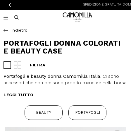
SPEDIZIONE GRATUITA DOMENICA E LU
Camomilla Italia®
Open mobile navigation
Toggle mobile search
Indietro
PORTAFOGLI DONNA
COLORATI E BEAUTY
CASE
FILTRA
Visualizza 3 prodotti per riga
Visualizza 4 prodotti per riga
Portafogli e beauty donna
Camomilla Italia
. Ci sono accessori
che non possono proprio mancare
LEGGI TUTTO
nella borsa di ognuna di noi:
portafogli e beauty case.
Impossibile fare a meno del
BEAUTY
PORTAFOGLI
portafoglio donna, quindi perché
non concedersi qualcosa di