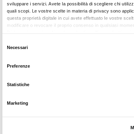
Mostra dettagl
Utilizziamo i cookie per personalizzare contenuti ed annunci,
fornire funzionalità dei social media e per analizzare il nostro
Accetta tutti
traffico. Condividiamo inoltre informazioni sul modo in cui utili
nostro sito con i nostri partner che si occupano di analisi dei 
web, pubblicità e social media, i quali potrebbero combinarle
Accetta selezionati
altre informazioni che ha fornito loro o che hanno raccolto da
utilizzo dei loro servizi.
Pagamenti
Spedizione
sicuri
veloce