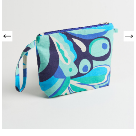
Precedente
Successivo
BEAUTY BRESSA-C
FANTASIA MARINA
026-106-056CAAQF-TU
€ 15,00