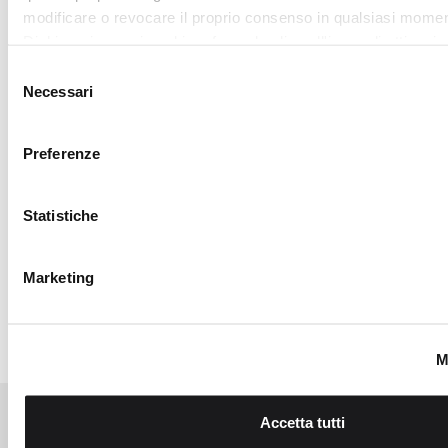
Accetta tutti
traffico. Condividiamo inoltre informazioni sul modo in cui utili
nostro sito con i nostri partner che si occupano di analisi dei 
RICHIEDI LA
web, pubblicità e social media, i quali potrebbero combinarle
Accetta selezionati
altre informazioni che ha fornito loro o che hanno raccolto da
TUA LOVER
utilizzo dei loro servizi.
CARD
Iscriviti al
programma My
Lovely Garden, entra
nella community di
CAMOMILLA italia:
vantaggi, eventi
esclusivi, vendite
private e sconti
personalizzati.
SCOPRI DI
PIÙ