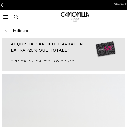
SPESE DI SPED
Camomilla Italia®
Open mobile navigation
Toggle mobile search
Indietro
ACQUISTA 3
ARTICOLI: AVRAI
UN EXTRA -20%
SUL TOTALE!
*promo valida con
Lover card